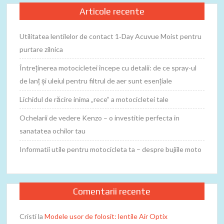
Articole recente
Utilitatea lentilelor de contact 1‑Day Acuvue Moist pentru
purtare zilnica
Întreținerea motocicletei începe cu detalii: de ce spray-ul
de lanț și uleiul pentru filtrul de aer sunt esențiale
Lichidul de răcire inima „rece” a motocicletei tale
Ochelarii de vedere Kenzo – o investitie perfecta in
sanatatea ochilor tau
Informatii utile pentru motocicleta ta – despre bujiile moto
Comentarii recente
Cristi
la
Modele usor de folosit: lentile Air Optix