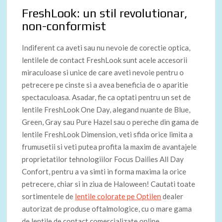
FreshLook: un stil revolutionar,
non-conformist
Indiferent ca aveti sau nu nevoie de corectie optica,
lentilele de contact FreshLook sunt acele accesorii
miraculoase si unice de care aveti nevoie pentru o
petrecere pe cinste si a avea beneficia de o aparitie
spectaculoasa. Asadar, fie ca optati pentru un set de
lentile FreshLook One Day, alegand nuante de Blue,
Green, Gray sau Pure Hazel sau o pereche din gama de
lentile FreshLook Dimension, veti sfida orice limita a
frumusetii si veti putea profita la maxim de avantajele
proprietatilor tehnologiilor Focus Dailies All Day
Confort, pentru a va simti in forma maxima la orice
petrecere, chiar si in ziua de Haloween! Cautati toate
sortimentele de
lentile colorate pe Optilen
dealer
autorizat de produse oftalmologice, cu o mare gama
de lentile de contact comercializate online.