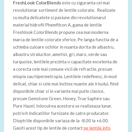
FreshLook ColorBlends
este cu siguranta cel mai
revolutionar sortiment de lentile colorate. Realizate
cu multa delicatete si pasiune din revolutionarul
material hidrofil Phemfilcon A, gama de lentile
Freshlook ColorBlends propune cea mai moderna
marca de lentile colorate sferice. Pe langa functia de a
schimba culoare ochilor in nuanta dorita de albastru,
albastru stralucitor, ametist, gri, maro, verde sau
turquoise, lentilele prezinta o capacitate excelenta de
a corecta cele mai comune vicii de refractie, precum
miopia sau hipermetropia. Lentilele redefinesc, in mod
delicat, chiar si cele mai inchise nuante ale irisului, fiind
disponibile chiar si in variante mai putin clasice,
precum Gemstone Green, Honey, True Saphire sau
Pure Hazel. Inlocuirea acestora se realizeaza lunar,
potrivit indicatiilor furnizate de catre producator.
Dioptriile disponibile variaza de la -8.00 la +6.00.
Gasiti acest tip de lentile de contact
pe lentile.info