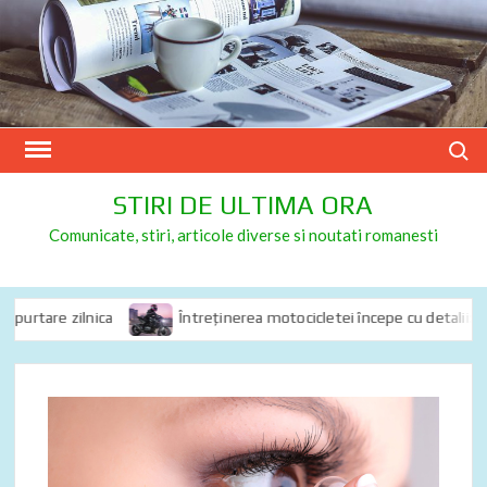
Skip
to
content
Search
STIRI DE ULTIMA ORA
Comunicate, stiri, articole diverse si noutati romanesti
urtare zilnica
Întreținerea motocicletei începe cu detalii: de ce