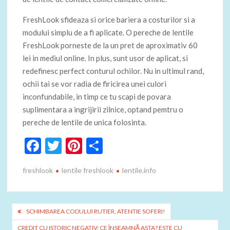
FreshLook sfideaza si orice bariera a costurilor si a
modului simplu de a fi aplicate. O pereche de lentile
FreshLook porneste de la un pret de aproximativ 60
lei in mediul online. In plus, sunt usor de aplicat, si
redefinesc perfect conturul ochilor. Nu in ultimul rand,
ochii tai se vor radia de firicirea unei culori
inconfundabile, in timp ce tu scapi de povara
suplimentara a ingrijirii zilnice, optand pemtru o
pereche de lentile de unica folosinta.
F
T
Pi
P
ac
w
nt
ar
freshlook
lentile freshlook
lentile.info
e
itt
er
ta
b
er
es
je
o
t
az
Navigare
SCHIMBAREA CODULUI RUTIER, ATENTIE SOFERI!
o
ă
în
CREDIT CU ISTORIC NEGATIV: CE ÎNSEAMNĂ ASTA? ESTE CU