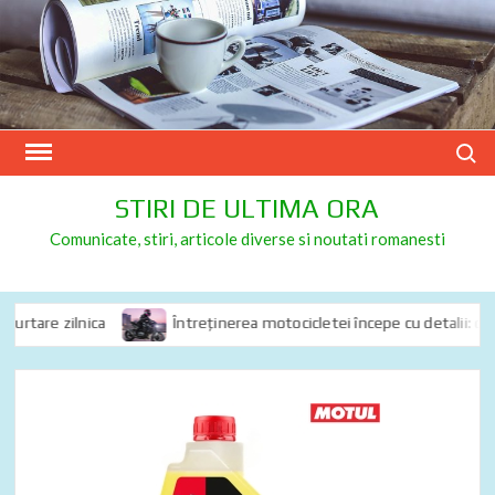
Skip
to
content
Search
STIRI DE ULTIMA ORA
Comunicate, stiri, articole diverse si noutati romanesti
tare zilnica
Întreținerea motocicletei începe cu detalii: de ce s