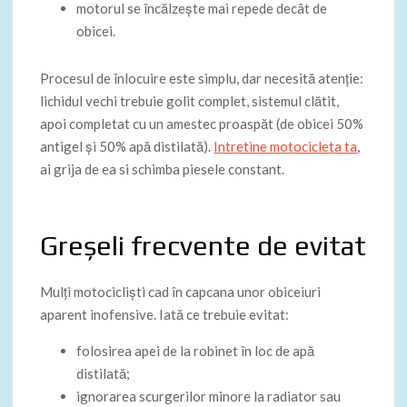
motorul se încălzește mai repede decât de
obicei.
Procesul de înlocuire este simplu, dar necesită atenție:
lichidul vechi trebuie golit complet, sistemul clătit,
apoi completat cu un amestec proaspăt (de obicei 50%
antigel și 50% apă distilată).
Intretine motocicleta ta
,
ai grija de ea si schimba piesele constant.
Greșeli frecvente de evitat
Mulți motocicliști cad în capcana unor obiceiuri
aparent inofensive. Iată ce trebuie evitat:
folosirea apei de la robinet în loc de apă
distilată;
ignorarea scurgerilor minore la radiator sau