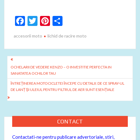
F
T
Pi
P
ac
w
nt
ar
accesorii moto
lichid de racire moto
e
itt
er
ta
b
er
es
je
o
t
az
Navigare
o
ă
OCHELARII DE VEDERE KENZO – O INVESTITIE PERFECTA IN
în
SANATATEA OCHILOR TAU
k
articole
ÎNTREȚINEREA MOTOCICLETEI ÎNCEPE CU DETALII: DE CE SPRAY-UL
DE LANȚ ȘI ULEIUL PENTRU FILTRUL DE AER SUNT ESENȚIALE
CONTACT
Contactati-ne pentru publicare advertoriale, stiri,