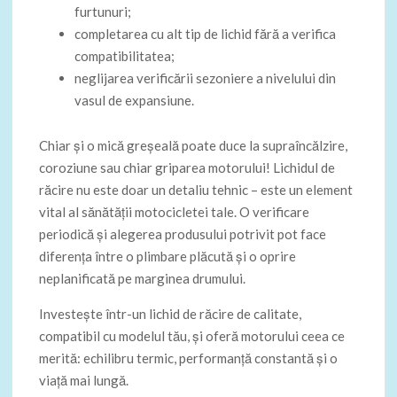
furtunuri;
completarea cu alt tip de lichid fără a verifica
compatibilitatea;
neglijarea verificării sezoniere a nivelului din
vasul de expansiune.
Chiar și o mică greșeală poate duce la supraîncălzire,
coroziune sau chiar griparea motorului! Lichidul de
răcire nu este doar un detaliu tehnic – este un element
vital al sănătății motocicletei tale. O verificare
periodică și alegerea produsului potrivit pot face
diferența între o plimbare plăcută și o oprire
neplanificată pe marginea drumului.
Investește într-un lichid de răcire de calitate,
compatibil cu modelul tău, și oferă motorului ceea ce
merită: echilibru termic, performanță constantă și o
viață mai lungă.