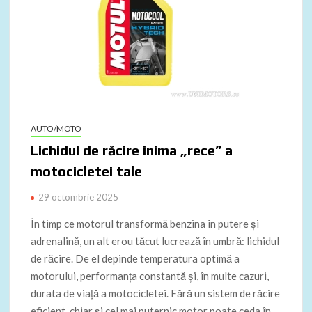
AUTO/MOTO
Lichidul de răcire inima „rece” a
motocicletei tale
29 octombrie 2025
În timp ce motorul transformă benzina în putere și
adrenalină, un alt erou tăcut lucrează în umbră: lichidul
de răcire. De el depinde temperatura optimă a
motorului, performanța constantă și, în multe cazuri,
durata de viață a motocicletei. Fără un sistem de răcire
eficient, chiar și cel mai puternic motor poate ceda în