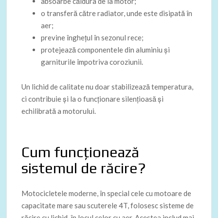
absoarbe căldura de la motor;
o transferă către radiator, unde este disipată în
aer;
previne înghețul în sezonul rece;
protejează componentele din aluminiu și
garniturile împotriva coroziunii.
Un lichid de calitate nu doar stabilizează temperatura,
ci contribuie și la o funcționare silențioasă și
echilibrată a motorului.
Cum funcționează
sistemul de răcire?
Motocicletele moderne, în special cele cu motoare de
capacitate mare sau scuterele 4T, folosesc sisteme de
răcire cu lichid, în locul celor cu aer. Acestea includ mai