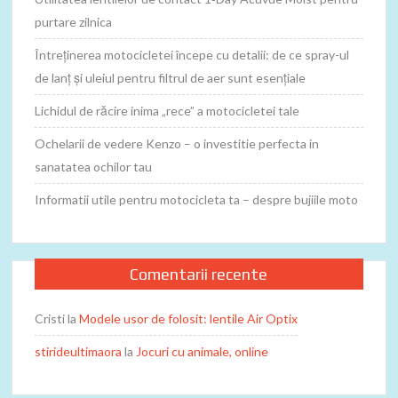
purtare zilnica
Întreținerea motocicletei începe cu detalii: de ce spray-ul
de lanț și uleiul pentru filtrul de aer sunt esențiale
Lichidul de răcire inima „rece” a motocicletei tale
Ochelarii de vedere Kenzo – o investitie perfecta in
sanatatea ochilor tau
Informatii utile pentru motocicleta ta – despre bujiile moto
Comentarii recente
Cristi
la
Modele usor de folosit: lentile Air Optix
stirideultimaora
la
Jocuri cu animale, online