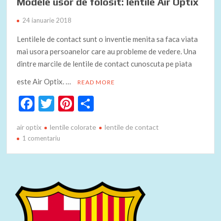
Modele usor de folosit: lentile Air Optix
24 ianuarie 2018
Lentilele de contact sunt o inventie menita sa faca viata
mai usora persoanelor care au probleme de vedere. Una
dintre marcile de lentile de contact cunoscuta pe piata
este Air Optix. …
READ MORE
F
T
Pi
P
ac
w
nt
ar
air optix
lentile colorate
lentile de contact
e
itt
er
ta
la
1 comentariu
b
er
es
je
Modele
usor
o
t
az
de
o
ă
folosit:
lentile
k
Air
Optix