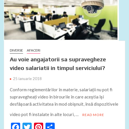
DIVERSE
AFACERI
Au voie angajatorii sa supravegheze
video salariatii in timpul serviciului?
25 ianuarie 2018
Conform reglementărilor în materie, salariații nu pot fi
supravegheați video în birourile în care aceștia își
desfășoară activitatea în mod obișnuit, însă dispozitivele
video pot fi instalate în alte locuri, …
READ MORE
F
T
Pi
P