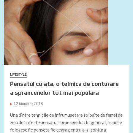
o
ă
k
LIFESTYLE
Pensatul cu ata, o tehnica de conturare
a sprancenelor tot mai populara
12 ianuarie 2018
Una dintre tehnicile de infrumusetare folosite de femei de
zeci de ani este pensatul sprancenelor. In general, femeile
folosesc fie penseta fie ceara pentru a-si contura