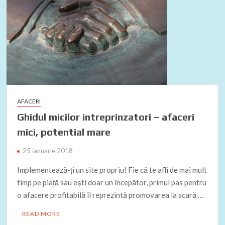
AFACERI
Ghidul micilor intreprinzatori – afaceri
mici, potential mare
25 ianuarie 2018
Implementează-ți un site propriu! Fie că te afli de mai mult
timp pe piață sau ești doar un începător, primul pas pentru
o afacere profitabilă îl reprezintă promovarea la scară …
READ MORE