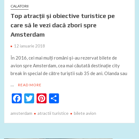
CALATORII
Top atracții și obiective turistice pe
care să le vezi dacă zbori spre
Amsterdam
12 ianuarie 2018
În 2016, cei mai mulți români și-au rezervat bilete de
avion spre Amsterdam, cea mai căutată destinație city
break în special de către turiștii sub 35 de ani. Olanda sau
…
READ MORE
F
T
Pi
P
ac
w
nt
ar
amsterdam
atractii turistice
bilete avion
e
itt
er
ta
b
er
es
je
o
t
az