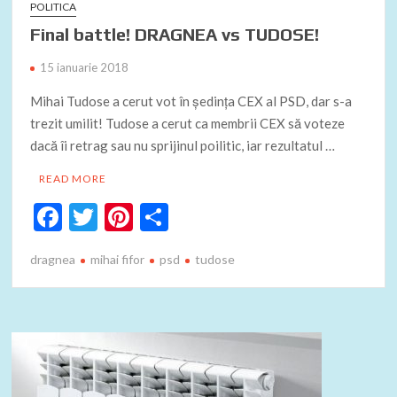
POLITICA
Final battle! DRAGNEA vs TUDOSE!
15 ianuarie 2018
Mihai Tudose a cerut vot în ședința CEX al PSD, dar s-a
trezit umilit! Tudose a cerut ca membrii CEX să voteze
dacă îi retrag sau nu sprijinul poilitic, iar rezultatul …
READ MORE
F
T
Pi
P
ac
w
nt
ar
dragnea
mihai fifor
psd
tudose
e
itt
er
ta
b
er
es
je
o
t
az
o
ă
k