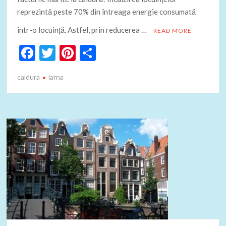
reprezintă peste 70% din întreaga energie consumată
într-o locuinţă. Astfel, prin reducerea …
READ MORE
F
T
Pi
P
ac
w
nt
ar
caldura
iarna
e
itt
er
ta
b
er
es
je
o
t
az
o
ă
k