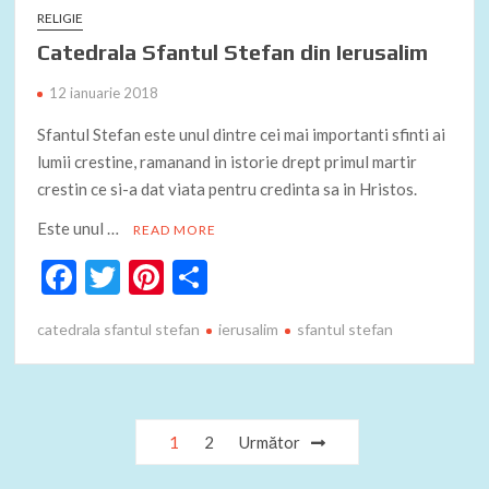
RELIGIE
Catedrala Sfantul Stefan din Ierusalim
12 ianuarie 2018
Sfantul Stefan este unul dintre cei mai importanti sfinti ai
lumii crestine, ramanand in istorie drept primul martir
crestin ce si-a dat viata pentru credinta sa in Hristos.
Este unul …
READ MORE
F
T
Pi
P
ac
w
nt
ar
catedrala sfantul stefan
ierusalim
sfantul stefan
e
itt
er
ta
b
er
es
je
o
t
az
Paginație
o
ă
1
2
Următor
articole
k