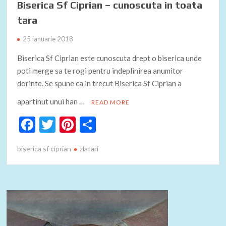
Biserica Sf Ciprian – cunoscuta in toata
tara
25 ianuarie 2018
Biserica Sf Ciprian este cunoscuta drept o biserica unde
poti merge sa te rogi pentru indeplinirea anumitor
dorinte. Se spune ca in trecut Biserica Sf Ciprian a
apartinut unui han …
READ MORE
F
T
Pi
P
ac
w
nt
ar
biserica sf ciprian
zlatari
e
itt
er
ta
b
er
es
je
o
t
az
o
ă
k