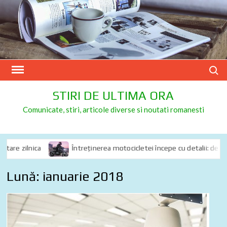
Skip
to
content
Search
STIRI DE ULTIMA ORA
Comunicate, stiri, articole diverse si noutati romanesti
 zilnica
Întreținerea motocicletei începe cu detalii: de ce spray
Lună:
ianuarie 2018