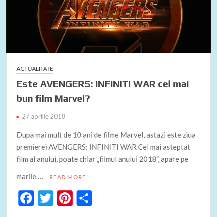
ACTUALITATE
Este AVENGERS: INFINITI WAR cel mai
bun film Marvel?
27 aprilie 2018
Dupa mai mult de 10 ani de filme Marvel, astazi este ziua
premierei AVENGERS: INFINITI WAR Cel mai asteptat
film al anului, poate chiar „filmul anului 2018”, apare pe
marile …
READ MORE
F
T
Pi
P
ac
w
nt
ar