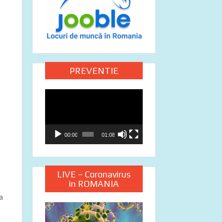
PREVENTIE
Video
Player
00:00
01:08
LIVE – Coronavirus
in ROMANIA
a