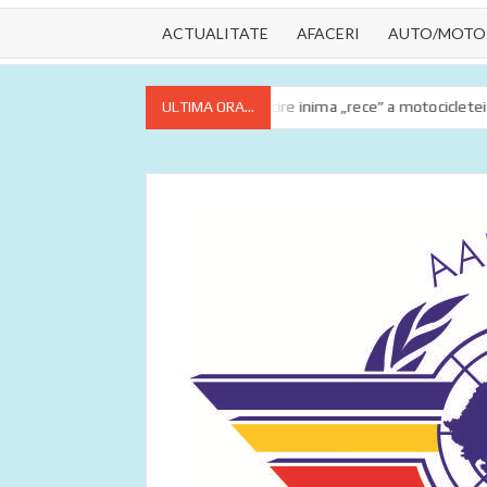
ACTUALITATE
AFACERI
AUTO/MOTO
esențiale
Lichidul de răcire inima „rece” a motocicletei tale
ULTIMA ORA...