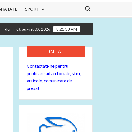
Search for:
ANATATE
SPORT
ilor tau
Informatii utile pentru motocicleta ta – despre bujii
duminică, august 09, 2026
8:21:34 AM
CONTACT
Contactati-ne pentru
publicare advertoriale, stiri,
articole, comunicate de
presa!