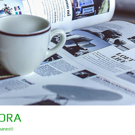
 ORA
manesti