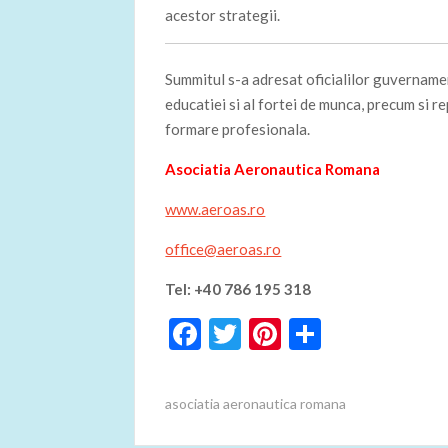
acestor strategii.
Summitul s-a adresat oficialilor guvernament
educatiei si al fortei de munca, precum si re
formare profesionala.
Asociatia Aeronautica Romana
www.aeroas.ro
office@aeroas.ro
Tel: +40 786 195 318
F
T
Pi
P
ac
w
nt
ar
e
itt
er
ta
asociatia aeronautica romana
b
er
es
je