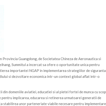
in Provincia Guangdong, de Societatea Chineza de Aeronautica si
eihang, Summitul a incercat sa ofere o oportunitate unica pentru
entierea importantei NGAP in implementarea strategiilor de siguranta
diului si dezvoltare economica intr-un context global aflat intr-o
 din domeniile aviatiei, educatiei si al pietei fortei de munca cu scop
re pentru implicarea, educarea si retinerea urmatoarei generatii de
ata stabilirea unor parteneriate viabile necesare pentru implementar