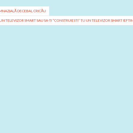
IMNAZIALĂ DECEBAL CRICĂU
UN TELEVIZOR SMART SAU SA-TI ”CONSTRUIESTI” TU UN TELEVIZOR SMART IEFTI