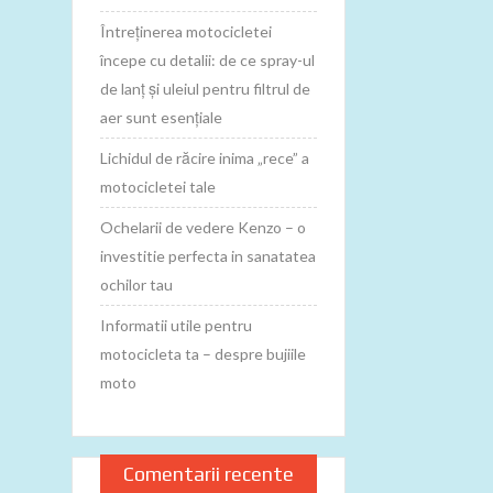
Întreținerea motocicletei
începe cu detalii: de ce spray-ul
de lanț și uleiul pentru filtrul de
aer sunt esențiale
Lichidul de răcire inima „rece” a
motocicletei tale
Ochelarii de vedere Kenzo – o
investitie perfecta in sanatatea
ochilor tau
Informatii utile pentru
motocicleta ta – despre bujiile
moto
Comentarii recente