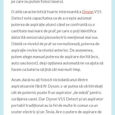
pe care nu putem folosi laserul.
O altă caracteristică foarte interesantă a
Dyson
V15
Detect este capacitatea sa de a crește automat
puterea de aspirație atunci când se confruntă cu o
cantitate mai mare de praf, pe care o poți identifica
datorită senzorului piezoelectric menționat mai sus.
Odată ce nivelul de praf se normalizează, puterea de
aspirație revine la nivelul anterior. De asemenea,
putem alege manual puterea de aspirare dorită (eco,
auto sau boost), deși opțiunea automată ne va ajuta să
facem ca bateria să țină cât mai mult timp.
Acum, dacă nu ați folosit niciodată unul dintre
aspiratoarele fără fir Dyson, s-ar putea să vă întrebați
cât de puternic poate fi un aspirator „de mână” pentru
curățarea casei. Dar Dyson V15 Detect și un aspirator
portabil tradițional au la fel de multe în comun ca un
scuter electric și un Tesla. Are o putere de aspirare de