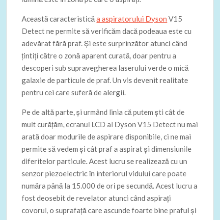
Această caracteristică
a aspiratorului Dyson
V15
Detect ne permite să verificăm dacă podeaua este cu
adevărat fără praf. Și este surprinzător atunci când
țintiți către o zonă aparent curată, doar pentru a
descoperi sub supravegherea laserului verde o mică
galaxie de particule de praf. Un vis devenit realitate
pentru cei care suferă de alergii.
Pe de altă parte, și urmând linia că putem ști cât de
mult curățăm, ecranul LCD al Dyson V15 Detect nu mai
arată doar modurile de aspirare disponibile, ci ne mai
permite să vedem și cât praf a aspirat și dimensiunile
diferitelor particule. Acest lucru se realizează cu un
senzor piezoelectric în interiorul vidului care poate
număra până la 15.000 de ori pe secundă. Acest lucru a
fost deosebit de revelator atunci când aspirați
covorul, o suprafață care ascunde foarte bine praful și