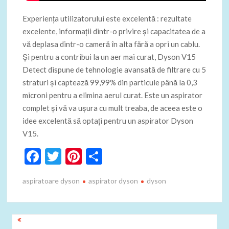
Experiența utilizatorului este excelentă : rezultate
excelente, informații dintr-o privire și capacitatea de a
vă deplasa dintr-o cameră în alta fără a opri un cablu.
Și pentru a contribui la un aer mai curat, Dyson V15
Detect dispune de tehnologie avansată de filtrare cu 5
straturi și captează 99,99% din particule până la 0,3
microni pentru a elimina aerul curat. Este un aspirator
complet și vă va ușura cu mult treaba, de aceea este o
idee excelentă să optați pentru un aspirator Dyson
V15.
F
T
Pi
P
ac
w
nt
ar
aspiratoare dyson
aspirator dyson
dyson
e
itt
er
ta
b
er
es
je
o
t
az
Navigare