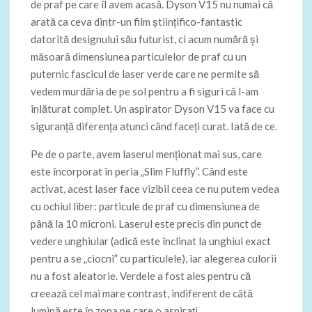
de praf pe care îl avem acasă. Dyson V15 nu numai că
arată ca ceva dintr-un film științifico-fantastic
datorită designului său futurist, ci acum numără și
măsoară dimensiunea particulelor de praf cu un
puternic fascicul de laser verde care ne permite să
vedem murdăria de pe sol pentru a fi siguri că l-am
înlăturat complet. Un aspirator Dyson V15 va face cu
siguranță diferența atunci când faceți curat. Iată de ce.
Pe de o parte, avem laserul menționat mai sus, care
este încorporat în peria „Slim Fluffly”. Când este
activat, acest laser face vizibil ceea ce nu putem vedea
cu ochiul liber: particule de praf cu dimensiunea de
până la 10 microni. Laserul este precis din punct de
vedere unghiular (adică este înclinat la unghiul exact
pentru a se „ciocni” cu particulele), iar alegerea culorii
nu a fost aleatorie. Verdele a fost ales pentru că
creează cel mai mare contrast, indiferent de câtă
lumină este în zona pe care o aspirați.