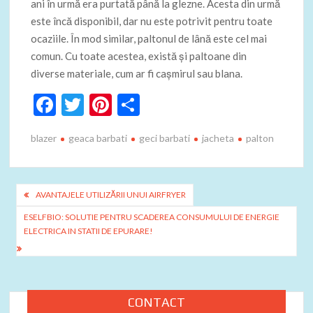
ani în urmă era purtată până la glezne. Acesta din urmă
este încă disponibil, dar nu este potrivit pentru toate
ocaziile. În mod similar, paltonul de lână este cel mai
comun. Cu toate acestea, există și paltoane din
diverse materiale, cum ar fi cașmirul sau blana.
F
T
Pi
P
ac
w
nt
ar
blazer
geaca barbati
geci barbati
jacheta
palton
e
itt
er
ta
b
er
es
je
o
t
az
Navigare
AVANTAJELE UTILIZĂRII UNUI AIRFRYER
o
ă
în
ESELFBIO: SOLUTIE PENTRU SCADEREA CONSUMULUI DE ENERGIE
k
ELECTRICA IN STATII DE EPURARE!
articole
CONTACT