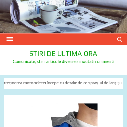
Skip
to
content
Search
STIRI DE ULTIMA ORA
Comunicate, stiri, articole diverse si noutati romanesti
reținerea motocicletei începe cu detalii: de ce spray-ul de lanț și uleiul 