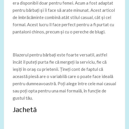
era disponibil doar pentru femei. Acum a fost adaptat
pentru bărbați și îi face să arate minunat. Acest articol
de îmbrăcăminte combină atât stilul casual, cât și cel
formal. Acest lucru îl face perfect pentru a fi purtat cu
pantaloni chinos, precum și cu o pereche de blugi.
Blazerul pentru bărbați este foarte versatil, astfel
încât îl puteți purta fie că mergeți la serviciu, fie că
ieșiți în oraș cu prietenii. Țineți cont de faptul că
această piesă are o variabilă care o poate face ideală
pentru dumneavoastră. Poți alege între cele mai casual
sau poți opta pentru una mai formală, în funcție de
gustul tău.
Jachetă