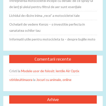
Întreținerea motocicletei începe cu detalii: de ce spray-ul
de lanț și uleiul pentru filtrul de aer sunt esențiale
Lichidul de răcire inima „rece” a motocicletei tale
Ochelarii de vedere Kenzo – o investitie perfecta in
sanatatea ochilor tau
Informatii utile pentru motocicleta ta – despre bujiile moto
Comentarii recente
Cristi
la
Modele usor de folosit: lentile Air Optix
stirideultimaora
la
Jocuri cu animale, online
Arhive