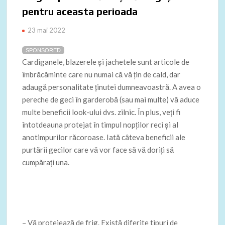
pentru aceasta perioada
23 mai 2022
SPONSORED
Cardiganele, blazerele și jachetele sunt articole de
îmbrăcăminte care nu numai că vă țin de cald, dar
adaugă personalitate ținutei dumneavoastră. A avea o
pereche de geci în garderobă (sau mai multe) vă aduce
multe beneficii look-ului dvs. zilnic. În plus, veți fi
întotdeauna protejat în timpul nopților reci și al
anotimpurilor răcoroase. Iată câteva beneficii ale
purtării gecilor care vă vor face să vă doriți să
cumpărați una.
– Vă protejează de frig. Există diferite tipuri de