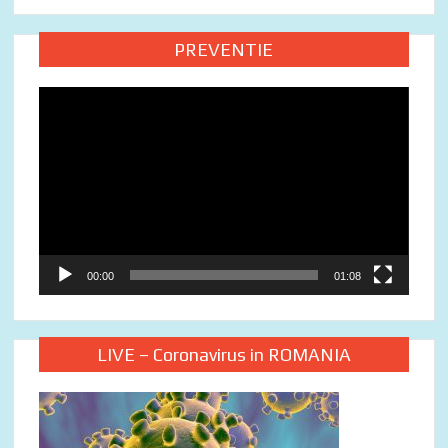
PREVENTIE
Video
Player
00:00
01:08
LIVE – Coronavirus in ROMANIA