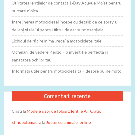
Utilitatea lentilelor de contact 1‑Day Acuvue Moist pentru
purtare zilnica
Întreținerea motocicletei începe cu detalii: de ce spray-ul
de lanț și uleiul pentru filtrul de aer sunt esențiale
Lichidul de răcire inima „rece” a motocicletei tale
Ochelarii de vedere Kenzo – o investitie perfecta in
sanatatea ochilor tau
Informatii utile pentru motocicleta ta – despre bujiile moto
Comentarii recente
Cristi
la
Modele usor de folosit: lentile Air Optix
stirideultimaora
la
Jocuri cu animale, online