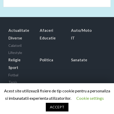
Actualitate
Afaceri
Auto/Moto
Diverse
Educatie
IT
Calatorii
Lifestyle
Religie
Politica
Sanatate
Sport
Fotbal
Tenis
Acest site utilizează fisiere de tip cookie pentru a personaliza
si imbunatatii experienta utilizatorilor.
Cookie settings
Proudly powered by WordPress
|
Theme: TimesNews
|
By
ThemeSpiral.com
.
ACCEPT