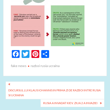
F
T
Pi
P
ac
w
nt
ar
fake news
razboi rusia ucraina
e
itt
er
ta
b
er
es
je
o
t
az
Navigare
o
ă
DISCURSUL LUI KLAUS IOHANNIS IN PRIMA ZI DE RAZBOI INTRE RUSIA
în
SI UCRAINA
k
articole
RUSIA A INVADAT KIEV. ZIUA 2 A INVAZIEI