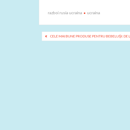
ac
w
nt
ar
e
itt
er
ta
razboi rusia ucraina
ucraina
b
er
es
je
o
t
az
Navigare
o
ă
CELE MAI BUNE PRODUSE PENTRU BEBELUȘI: DE 
în
k
articole