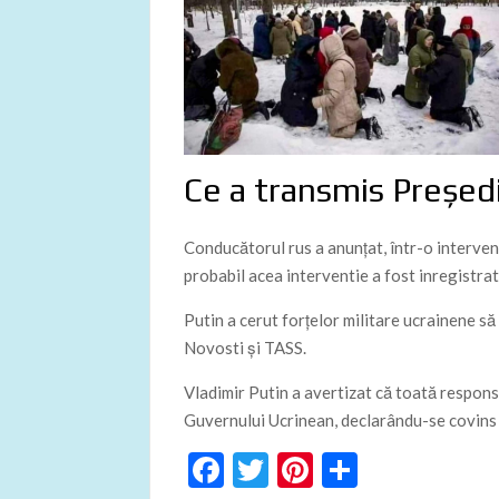
Ce a transmis Președ
Conducătorul rus a anunţat, într-o intervenţ
probabil acea interventie a fost inregistrat
Putin a cerut forţelor militare ucrainene să
Novosti şi TASS.
Vladimir Putin a avertizat că toată respons
Guvernului Ucrinean, declarându-se covins c
F
T
Pi
P