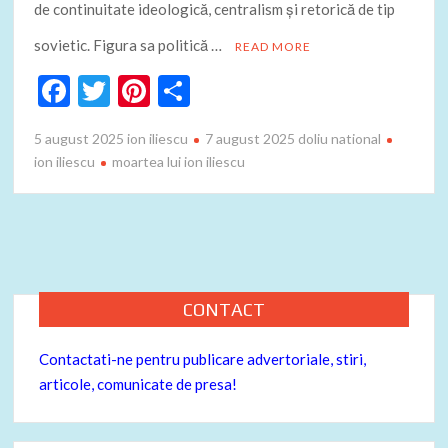
de continuitate ideologică, centralism și retorică de tip
sovietic. Figura sa politică …
READ MORE
F
T
Pi
P
ac
w
nt
ar
5 august 2025 ion iliescu
7 august 2025 doliu national
e
itt
er
ta
ion iliescu
moartea lui ion iliescu
b
er
es
je
o
t
az
o
ă
k
CONTACT
Contactati-ne pentru publicare advertoriale, stiri,
articole, comunicate de presa!