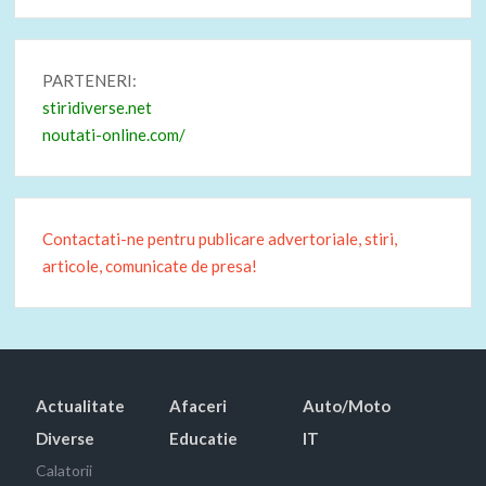
PARTENERI:
stiridiverse.net
noutati-online.com/
Contactati-ne pentru publicare advertoriale, stiri,
articole, comunicate de presa!
Actualitate
Afaceri
Auto/Moto
Diverse
Educatie
IT
Calatorii