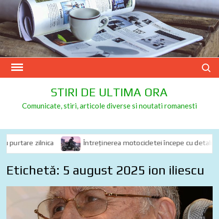
Skip
to
content
Search
STIRI DE ULTIMA ORA
Comunicate, stiri, articole diverse si noutati romanesti
purtare zilnica
Întreținerea motocicletei începe cu detalii: de c
Etichetă:
5 august 2025 ion iliescu