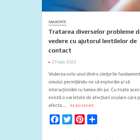
SANATATE
Tratarea diverselor probleme d
vedere cu ajutorul lentilelor de
contact
23 iulie 2023
Vederea este unul dintre simțurile fundament
omului, permițându-ne să explorăm și să
interacționăm cu lumea din jur. Cu toate aces
există o varietate de afecțiuni oculare care 
afecta …
READ MORE
F
T
Pi
P
ac
w
nt
ar
e
itt
er
ta