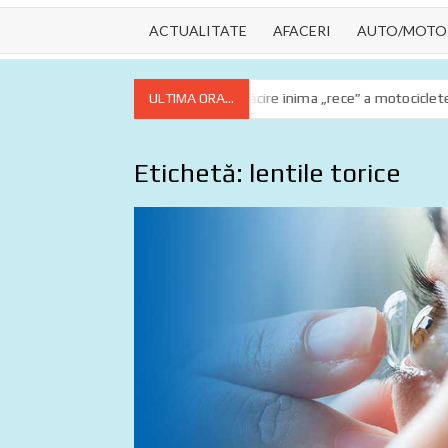
ACTUALITATE
AFACERI
AUTO/MOTO
 esențiale
Lichidul de răcire inima „rece” a motocicletei tale
ULTIMA ORA...
Etichetă:
lentile torice