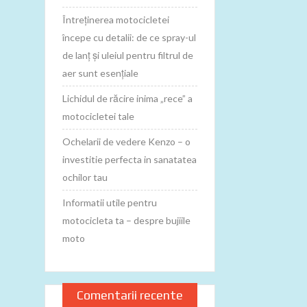
Întreținerea motocicletei
începe cu detalii: de ce spray-ul
de lanț și uleiul pentru filtrul de
aer sunt esențiale
Lichidul de răcire inima „rece” a
motocicletei tale
Ochelarii de vedere Kenzo – o
investitie perfecta in sanatatea
ochilor tau
Informatii utile pentru
motocicleta ta – despre bujiile
moto
Comentarii recente