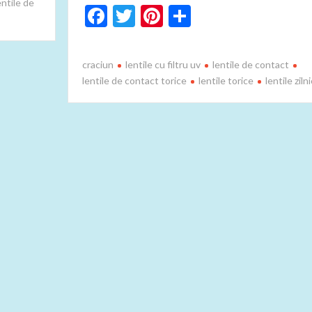
entile de
F
T
Pi
P
ac
w
nt
ar
e
itt
er
ta
craciun
lentile cu filtru uv
lentile de contact
b
er
es
je
lentile de contact torice
lentile torice
lentile ziln
o
t
az
o
ă
k