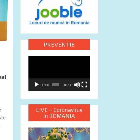
PREVENTIE
Video
Player
eal
00:00
01:08
LIVE – Coronavirus
e
in ROMANIA
ste
u