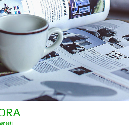
 ORA
manesti