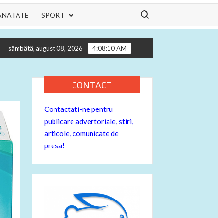
Search for:
ANATATE
SPORT
hilor tau
Informatii utile pentru motocicleta ta – despre buji
sâmbătă, august 08, 2026
4:08:12 AM
CONTACT
Contactati-ne pentru
publicare advertoriale, stiri,
articole, comunicate de
presa!