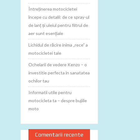
Întreținerea motocicletei
începe cu detalii: de ce spray-ul
de lanț și uleiul pentru filtrul de
aer sunt esențiale
Lichidul de răcire inima „rece” a
motocicletei tale
Ochelarii de vedere Kenzo – o
investitie perfecta in sanatatea
ochilor tau
Informatii utile pentru
motocicleta ta – despre bujiile
moto
Comentarii recente