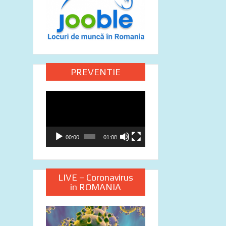
PREVENTIE
Video
Player
00:00
01:08
LIVE – Coronavirus
in ROMANIA