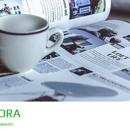
 ORA
manesti