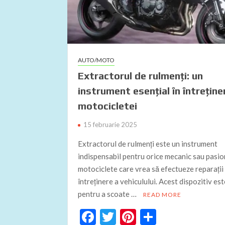
AUTO/MOTO
Extractorul de rulmenți: un
instrument esențial în întreține
motocicletei
15 februarie 2025
Extractorul de rulmenți este un instrument
indispensabil pentru orice mecanic sau pasio
motociclete care vrea să efectueze reparații
întreținere a vehiculului. Acest dispozitiv est
pentru a scoate …
READ MORE
F
T
Pi
P