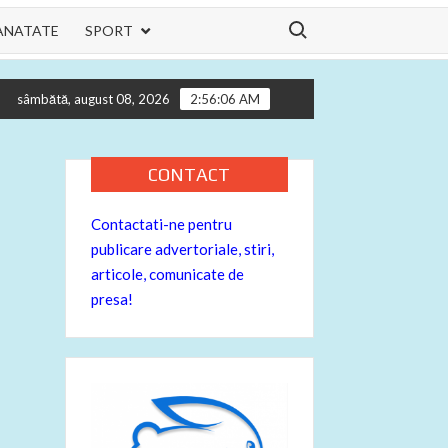
Search for:
ANATATE
SPORT
hilor tau
Informatii utile pentru motocicleta ta – despre buji
sâmbătă, august 08, 2026
2:56:07 AM
CONTACT
Contactati-ne pentru
publicare advertoriale, stiri,
articole, comunicate de
presa!