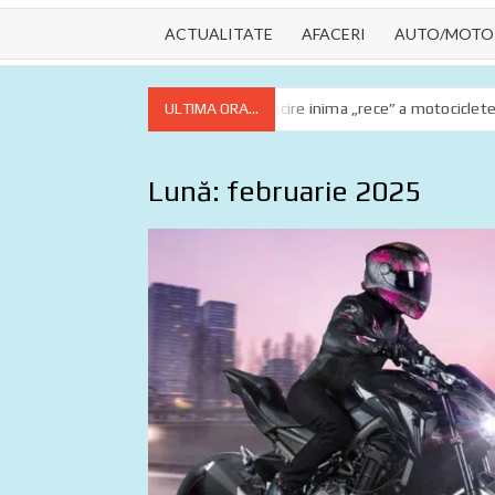
ACTUALITATE
AFACERI
AUTO/MOTO
 esențiale
Lichidul de răcire inima „rece” a motocicletei tale
ULTIMA ORA...
Lună:
februarie 2025