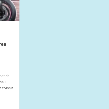
rea
nat de
 sau
e folosit