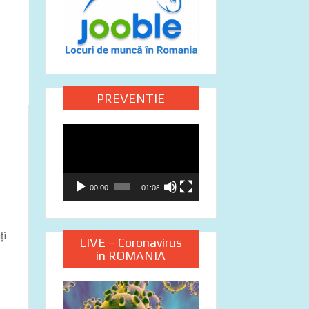
PREVENTIE
Video
Player
00:00
01:08
ți
LIVE – Coronavirus
in ROMANIA