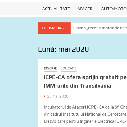
ACTUALITATE
AFACERI
AUTO/MOTO
sențiale
Lichidul de răcire inima „rece” a motocicletei tale
ULTIMA ORA...
Lună:
mai 2020
DIVERSE
EDUCATIE
ICPE-CA ofera sprijin gratuit p
IMM-urile din Transilvania
25 mai 2020
Incubatorul de Afaceri ICPE–CA de la Sf. G
din cadrul Institutului National de Cercetare
Dezvoltare pentru Inginerie Electrica ICPE