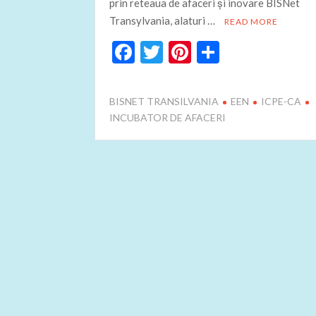
prin reteaua de afaceri şi inovare BISNet
Transylvania, alaturi …
READ MORE
F
T
Pi
P
ac
w
nt
ar
e
itt
er
ta
BISNET TRANSILVANIA
EEN
ICPE-CA
b
er
es
je
INCUBATOR DE AFACERI
o
t
az
o
ă
k