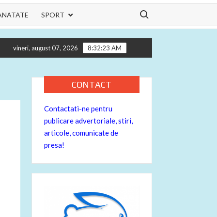
Search for:
ANATATE
SPORT
ilor tau
Informatii utile pentru motocicleta ta – despre bujiil
vineri, august 07, 2026
8:32:24 AM
CONTACT
Contactati-ne pentru
publicare advertoriale, stiri,
articole, comunicate de
presa!