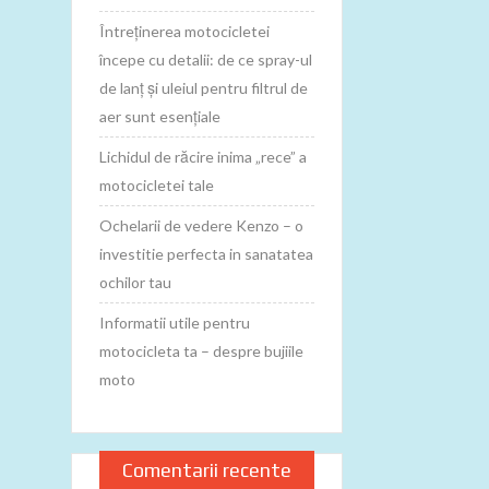
Întreținerea motocicletei
începe cu detalii: de ce spray-ul
de lanț și uleiul pentru filtrul de
aer sunt esențiale
Lichidul de răcire inima „rece” a
motocicletei tale
Ochelarii de vedere Kenzo – o
investitie perfecta in sanatatea
ochilor tau
Informatii utile pentru
motocicleta ta – despre bujiile
moto
Comentarii recente