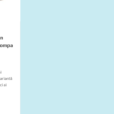
in
 pompa
ai
variantă
i ai