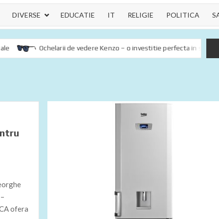
DIVERSE
EDUCATIE
IT
RELIGIE
POLITICA
S
Ochelarii de vedere Kenzo – o investitie perfecta in sanatatea och
entru
heorghe
 –
-CA ofera