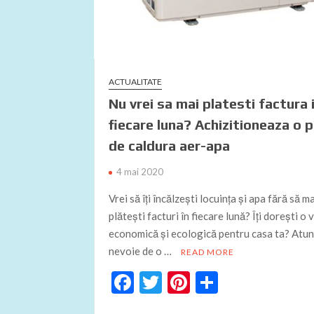
ACTUALITATE
Nu vrei sa mai platesti factura 
fiecare luna? Achizitioneaza o
de caldura aer-apa
4 mai 2020
Vrei să îți încălzești locuința și apa fără să m
plătești facturi în fiecare lună? Îți dorești o 
economică și ecologică pentru casa ta? Atunc
nevoie de o …
READ MORE
F
T
Pi
P
ac
w
nt
ar