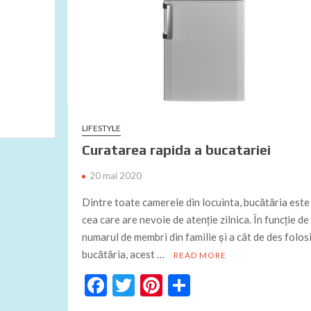
LIFESTYLE
Curatarea rapida a bucatariei
20 mai 2020
Dintre toate camerele din locuinta, bucătăria este
cea care are nevoie de atenție zilnica. În funcție de
numarul de membri din familie și a cât de des folosi
bucătăria, acest …
READ MORE
F
T
Pi
P
ac
w
nt
ar