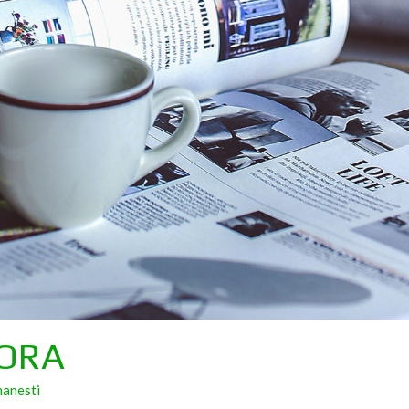
 ORA
manesti