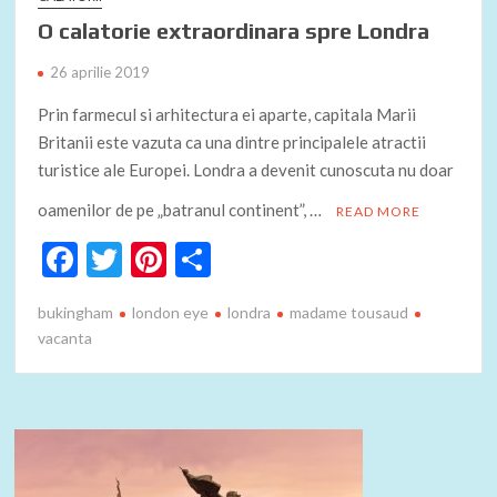
O calatorie extraordinara spre Londra
26 aprilie 2019
Prin farmecul si arhitectura ei aparte, capitala Marii
Britanii este vazuta ca una dintre principalele atractii
turistice ale Europei. Londra a devenit cunoscuta nu doar
oamenilor de pe „batranul continent”, …
READ MORE
F
T
Pi
P
ac
w
nt
ar
bukingham
london eye
londra
madame tousaud
e
itt
er
ta
vacanta
b
er
es
je
o
t
az
o
ă
k