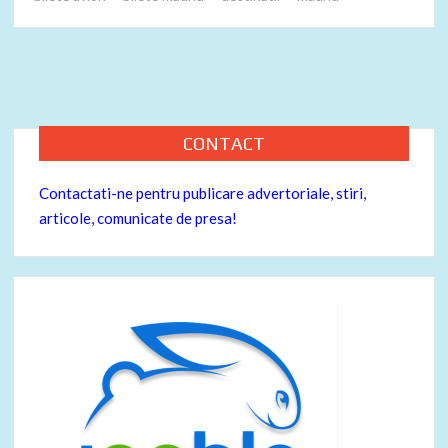
e
itt
er
ta
b
er
es
je
o
t
az
o
ă
k
CONTACT
Contactati-ne pentru publicare advertoriale, stiri,
articole, comunicate de presa!