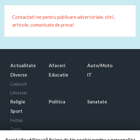
Contactati-ne pentru publicare advertoriale, stiri,
articole, comunicate de presa!
Actualitate
Afaceri
Auto/Moto
Diverse
Educatie
IT
Calatorii
Lifestyle
Religie
Politica
Sanatate
Sport
Fotbal
Tenis
Acest site utilizează fisiere de tip cookie pentru a personaliza