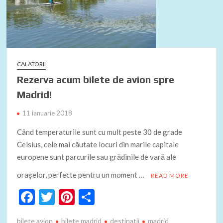
CALATORII
Rezerva acum bilete de avion spre
Madrid!
11 ianuarie 2018
Când temperaturile sunt cu mult peste 30 de grade
Celsius, cele mai căutate locuri din marile capitale
europene sunt parcurile sau grădinile de vară ale
orașelor, perfecte pentru un moment …
READ MORE
F
T
Pi
P
ac
w
nt
ar
bilete avion
bilete madrid
destinatii
madrid