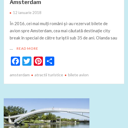
Amsterdam
12 ianuarie 2018
În 2016, cei mai mulți români și-au rezervat bilete de
avion spre Amsterdam, cea mai căutată destinație city
break în special de către turiștii sub 35 de ani. Olanda sau
…
READ MORE
F
T
Pi
P
ac
w
nt
ar
amsterdam
atractii turistice
bilete avion
e
itt
er
ta
b
er
es
je
o
t
az
o
ă
k