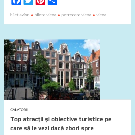
F
T
Pi
P
ac
w
nt
ar
bilet avion
bilete viena
petrecere viena
viena
e
itt
er
ta
b
er
es
je
o
t
az
o
ă
k
CALATORII
Top atracții și obiective turistice pe
care să le vezi dacă zbori spre