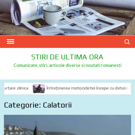
Skip
to
content
Search
STIRI DE ULTIMA ORA
Comunicate, stiri, articole diverse si noutati romanesti
are zilnica
Întreținerea motocicletei începe cu detalii: de ce sp
Categorie:
Calatorii