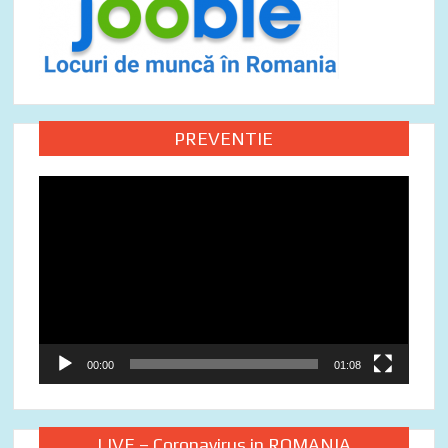
PREVENTIE
Video
Player
00:00
01:08
LIVE – Coronavirus in ROMANIA