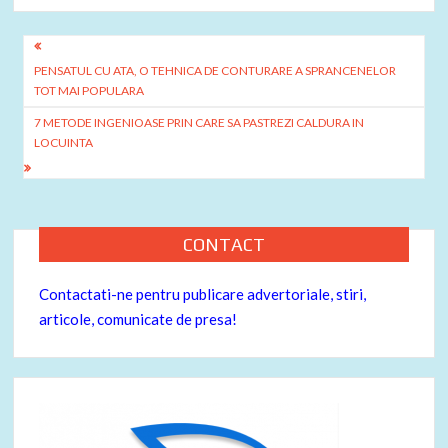
b
er
es
je
o
t
az
Navigare
o
ă
PENSATUL CU ATA, O TEHNICA DE CONTURARE A SPRANCENELOR
în
TOT MAI POPULARA
k
articole
7 METODE INGENIOASE PRIN CARE SA PASTREZI CALDURA IN
LOCUINTA
CONTACT
Contactati-ne pentru publicare advertoriale, stiri,
articole, comunicate de presa!