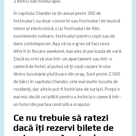
1 metru sub nivelul apei.
În capitala Olandei se țin anual peste 300 de
festivaluri, nu doar concerte sau festivaluri de muzică
tehno și electronică, ci și festivaluri de film,
evenimente culinare, festivaluri pentru copii sau de
dans contemporan. Așa că nu e greu să faci ceva
diferit în fiecare weekend, mai ales în perioada de vară.
Dacă nu vrei să stai într-un apartament sau într-o
cameră de hotel, ai putea să îți cauți cazare în una
dintre locuințele plutitoare din oraș. Sunt peste 2.500
de bărci în capitala Olandei, cele mai multe locuite de
rezidenți, dar altele pot fi închiriate de turiști. Prețul e
mai mic decât cel plătit pentru a închiria o cameră într-
un hotel din partea centrală a orașului.
Ce nu trebuie să ratezi
dacă îți rezervi bilete de