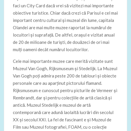
faci un City Card dacă vrei să vizitezi mai importante
obiective turistice. Chiar dacă crezi că Parisul e cel mai
important centru cultural și muzeal din lume, capitala
Olandei are mai multe muzee raportat la numărul de
locuitori și suprafață. De altfel, orașul e vizitat anual
de 20 de milioane de turiști, de douăzeci de ori mai
mulți oameni decât numărul locuitorilor.
Cele mai importante muzee care merită vizitate sunt
Muzeul Van Gogh, Rijksmuseum și Stedelijk. La Muzeul
Van Gogh poți admira peste 200 de tablouri și obiecte
personale care au aparținut pictorului flamand.
Rijksmuseum e cunoscut pentru picturile de Vermeer și
Rembrandt, dar și pentru colecțiile de artă clasică și
antică. Muzeul Stedelijk e muzeul de artă
contemporană care adună laolaltă lucrări din secolul
XX și secolul XXI. La fel de fascinant e și Muzeul de
Film sau Muzeul fotografiei, FOAM, cu o colecție