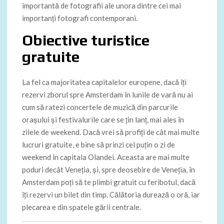
importantă de fotografii ale unora dintre cei mai
importanți fotografi contemporani.
Obiective turistice
gratuite
La fel ca majoritatea capitalelor europene, dacă îți
rezervi zborul spre Amsterdam în lunile de vară nu ai
cum să ratezi concertele de muzică din parcurile
orașului și festivalurile care se țin lanț, mai ales în
zilele de weekend. Dacă vrei să profiți de cât mai multe
lucruri gratuite, e bine să prinzi cel puțin o zi de
weekend în capitala Olandei. Aceasta are mai multe
poduri decât Veneția, și, spre deosebire de Veneția, în
Amsterdam poți să te plimbi gratuit cu feribotul, dacă
îți rezervi un bilet din timp. Călătoria durează o oră, iar
plecarea e din spatele gării centrale.