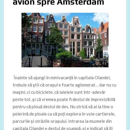
avion spre Amsterdam
Înainte să ajungi
în minivacanță în capitala Olandei
,
trebuie să știi că orașul e foarte aglomerat… dar nu cu
mașini, ci cu biciclete, că lalelele sunt într-adevăr
peste tot, și că vremea poate fi destul de imprevizibilă
pentru că plouă destul de des. Nu strică să ai la tine o
pelerină de ploaie ca să poți explora în voie cartierele,
parcurile și străzile orașului. Intrarea la muzeele din
capitala Olandei e destul de scumpă, și e indicat să îți