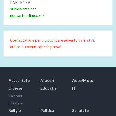
PARTENERI:
stiridiverse.net
noutati-online.com/
Contactati-ne pentru publicare advertoriale, stiri,
articole, comunicate de presa!
Actualitate
Afaceri
Auto/Moto
Diverse
Educatie
IT
Calatorii
Lifestyle
Religie
Politica
Sanatate