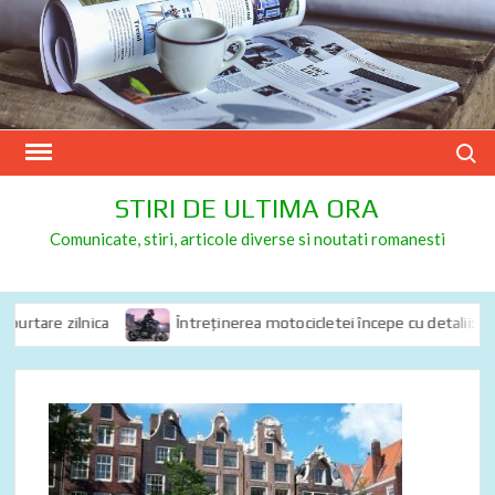
Skip
to
content
Search
STIRI DE ULTIMA ORA
Comunicate, stiri, articole diverse si noutati romanesti
rtare zilnica
Întreținerea motocicletei începe cu detalii: de ce 