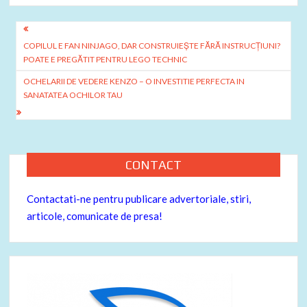
b
er
es
je
o
t
az
Navigare
o
ă
COPILUL E FAN NINJAGO, DAR CONSTRUIEȘTE FĂRĂ INSTRUCȚIUNI?
în
POATE E PREGĂTIT PENTRU LEGO TECHNIC
k
articole
OCHELARII DE VEDERE KENZO – O INVESTITIE PERFECTA IN
SANATATEA OCHILOR TAU
CONTACT
Contactati-ne pentru publicare advertoriale, stiri,
articole, comunicate de presa!