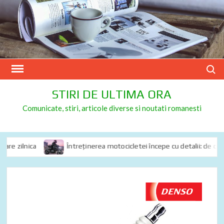
Skip
to
content
Search
STIRI DE ULTIMA ORA
Comunicate, stiri, articole diverse si noutati romanesti
re zilnica
Întreținerea motocicletei începe cu detalii: de ce spra