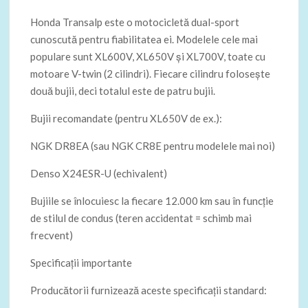
Honda Transalp este o motocicletă dual-sport
cunoscută pentru fiabilitatea ei. Modelele cele mai
populare sunt XL600V, XL650V și XL700V, toate cu
motoare V-twin (2 cilindri). Fiecare cilindru folosește
două bujii, deci totalul este de patru bujii.
Bujii recomandate (pentru XL650V de ex.):
NGK DR8EA (sau NGK CR8E pentru modelele mai noi)
Denso X24ESR-U (echivalent)
Bujiile se înlocuiesc la fiecare 12.000 km sau în funcție
de stilul de condus (teren accidentat = schimb mai
frecvent)
Specificații importante
Producătorii furnizează aceste specificații standard: