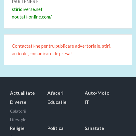
PARTENERI:
stiridiverse.net
noutati-online.com/
Contactati-ne pentru publicare advertoriale, stiri,
articole, comunicate de presa!
Actualitate
Afaceri
Auto/Moto
Diverse
Educatie
IT
Calatorii
Lifestyle
Religie
Politica
Sanatate