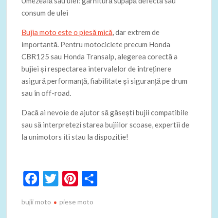
Umezeală sau ulei: garnitură supapă defectă sau
consum de ulei
Bujia moto este o piesă mică
, dar extrem de
importantă. Pentru motociclete precum Honda
CBR125 sau Honda Transalp, alegerea corectă a
bujiei și respectarea intervalelor de întreținere
asigură performanță, fiabilitate și siguranță pe drum
sau în off-road.
Dacă ai nevoie de ajutor să găsești bujii compatibile
sau să interpretezi starea bujiilor scoase, expertii de
la unimotors iti stau la dispozitie!
F
T
Pi
P
ac
w
nt
ar
bujii moto
piese moto
e
itt
er
ta