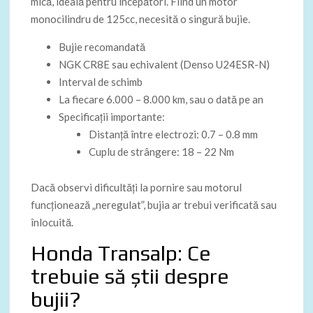
mică, ideală pentru începători. Fiind un motor
monocilindru de 125cc, necesită o singură bujie.
Bujie recomandată
NGK CR8E sau echivalent (Denso U24ESR-N)
Interval de schimb
La fiecare 6.000 – 8.000 km, sau o dată pe an
Specificații importante:
Distanță între electrozi: 0.7 – 0.8 mm
Cuplu de strângere: 18 – 22 Nm
Dacă observi dificultăți la pornire sau motorul
funcționează „neregulat”, bujia ar trebui verificată sau
înlocuită.
Honda Transalp: Ce
trebuie să știi despre
bujii?