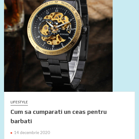
k
LIFESTYLE
Cum sa cumparati un ceas pentru
barbati
14 decembrie 2020