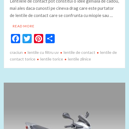
Lentilele de contact pot constitui o idee geniala de cadou,
mai ales daca cunosti pe cineva drag care este purtator
de lentile de contact care se confrunta cu miopie sau …
READ MORE
F
T
Pi
P
ac
w
nt
ar
craciun
lentile cu filtru uv
lentile de contact
lentile de
e
itt
er
ta
contact torice
lentile torice
lentile zilnice
b
er
es
je
o
t
az
o
ă
k