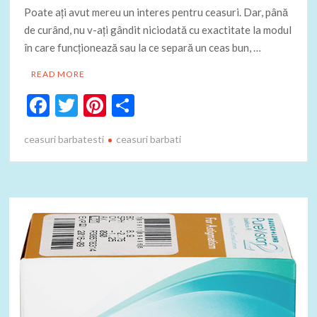
Poate ați avut mereu un interes pentru ceasuri. Dar, până
de curând, nu v-ați gândit niciodată cu exactitate la modul
în care funcționează sau la ce separă un ceas bun, …
READ MORE
F
T
Pi
P
ac
w
nt
ar
ceasuri barbatesti
ceasuri barbati
e
itt
er
ta
b
er
es
je
o
t
az
o
ă
k