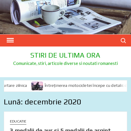
Skip
to
content
Search
STIRI DE ULTIMA ORA
Comunicate, stiri, articole diverse si noutati romanesti
tare zilnica
Întreținerea motocicletei începe cu detalii: de ce s
Lună:
decembrie 2020
EDUCATIE
3 medalii de aur si 5 medalii de argint