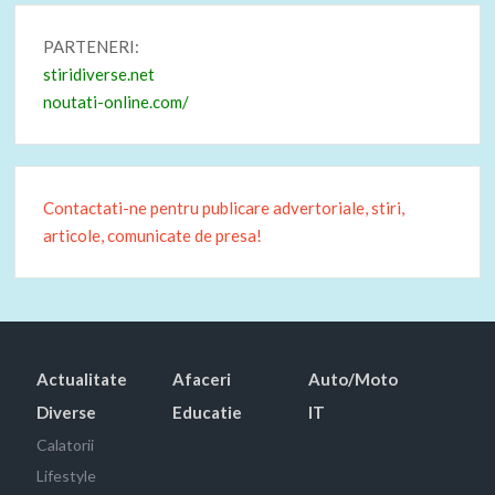
PARTENERI:
stiridiverse.net
noutati-online.com/
Contactati-ne pentru publicare advertoriale, stiri,
articole, comunicate de presa!
Actualitate
Afaceri
Auto/Moto
Diverse
Educatie
IT
Calatorii
Lifestyle