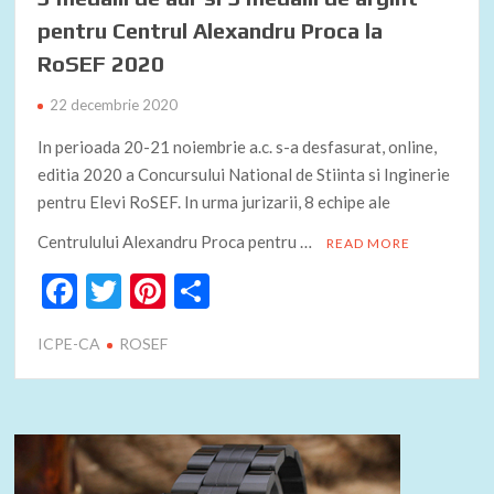
pentru Centrul Alexandru Proca la
RoSEF 2020
22 decembrie 2020
In perioada 20-21 noiembrie a.c. s-a desfasurat, online,
editia 2020 a Concursului National de Stiinta si Inginerie
pentru Elevi RoSEF. In urma jurizarii, 8 echipe ale
Centrulului Alexandru Proca pentru …
READ MORE
F
T
Pi
P
ac
w
nt
ar
ICPE-CA
ROSEF
e
itt
er
ta
b
er
es
je
o
t
az
o
ă