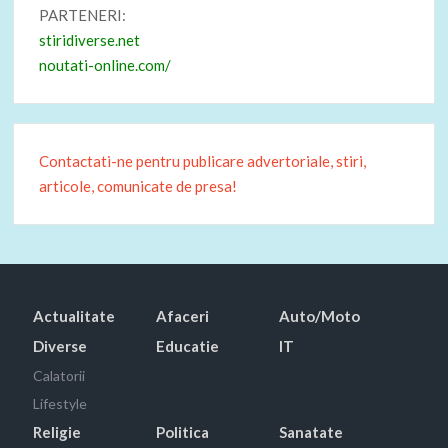
PARTENERI:
stiridiverse.net
noutati-online.com/
Contactati-ne pentru publicare advertoriale, stiri,
articole, comunicate de presa!
Actualitate
Afaceri
Auto/Moto
Diverse
Educatie
IT
Calatorii
Lifestyle
Religie
Politica
Sanatate