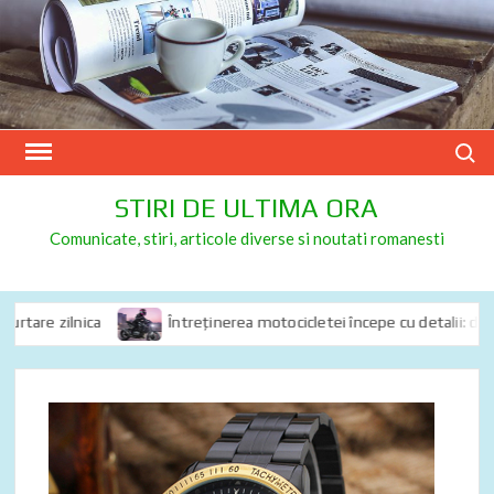
Skip
to
content
Search
STIRI DE ULTIMA ORA
Comunicate, stiri, articole diverse si noutati romanesti
are zilnica
Întreținerea motocicletei începe cu detalii: de ce sp