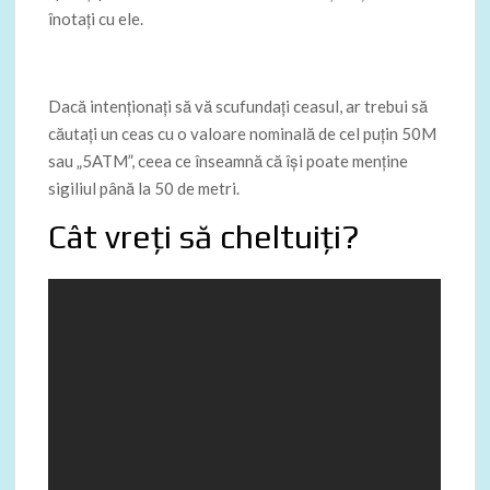
înotați cu ele.
Dacă intenționați să vă scufundați ceasul, ar trebui să
căutați un ceas cu o valoare nominală de cel puțin 50M
sau „5ATM”, ceea ce înseamnă că își poate menține
sigiliul până la 50 de metri.
Cât vreți să cheltuiți?