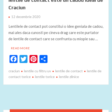
Craciun
12 decembrie 2020
Lentilele de contact pot constitui o idee geniala de cadou,
mai ales daca cunosti pe cineva drag care este purtator
de lentile de contact care se confrunta cu miopie sau …
READ MORE
F
T
Pi
P
ac
w
nt
ar
craciun
lentile cu filtru uv
lentile de contact
lentile de
e
itt
er
ta
contact torice
lentile torice
lentile zilnice
b
er
es
je
o
t
az
o
ă
k