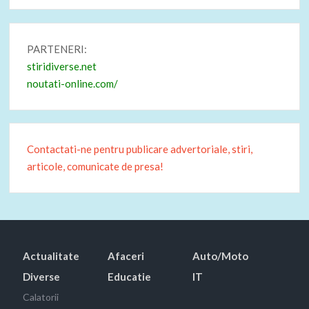
PARTENERI:
stiridiverse.net
noutati-online.com/
Contactati-ne pentru publicare advertoriale, stiri,
articole, comunicate de presa!
Actualitate
Afaceri
Auto/Moto
Diverse
Educatie
IT
Calatorii