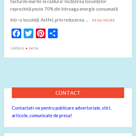
facturile marite la caldura! Încălzirea locuinţelor
reprezintă peste 70% din întreaga energie consumată
într-o locuinţă. Astfel, prin reducerea …
READ MORE
F
T
Pi
P
ac
w
nt
ar
caldura
iarna
e
itt
er
ta
b
er
es
je
o
t
az
o
ă
k
CONTACT
Contactati-ne pentru publicare advertoriale, stiri,
articole, comunicate de presa!