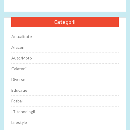
Categorii
Actualitate
Afaceri
Auto/Moto
Calatorii
Diverse
Educatie
Fotbal
IT tehnologii
Lifestyle