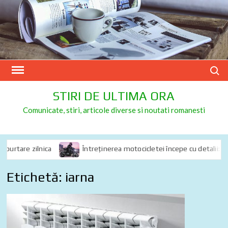
Skip
to
content
Search
STIRI DE ULTIMA ORA
Comunicate, stiri, articole diverse si noutati romanesti
urtare zilnica
Întreținerea motocicletei începe cu detalii: de ce
Etichetă:
iarna