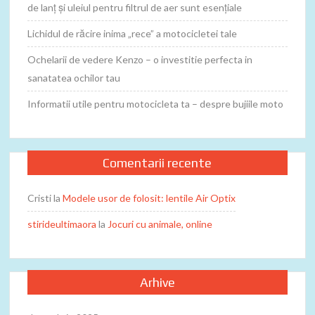
de lanț și uleiul pentru filtrul de aer sunt esențiale
Lichidul de răcire inima „rece” a motocicletei tale
Ochelarii de vedere Kenzo – o investitie perfecta in
sanatatea ochilor tau
Informatii utile pentru motocicleta ta – despre bujiile moto
Comentarii recente
Cristi
la
Modele usor de folosit: lentile Air Optix
stirideultimaora
la
Jocuri cu animale, online
Arhive