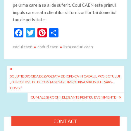
pe urma careia sa ai de suferit. Coul CAEN este primul
impuls care arata clientilor si furnizorilor tai domeniul
tau de activitate.
F
T
Pi
P
ac
w
nt
ar
codul caen
coduri caen
lista coduri caen
e
itt
er
ta
b
er
es
je
o
t
az
Navigare
o
ă
SOLUTIE BIOCIDA DEZVOLTATA DE ICPE-CA IN CADRUL PROIECTULUI
în
„DISPOZITIVE DE DECONTAMINARE IMPOTRIVA VIRUSULUI SARS-
k
articole
COV-2”
CUM ALEGI ROCHII ELEGANTE PENTRU EVENIMENTE
CONTACT