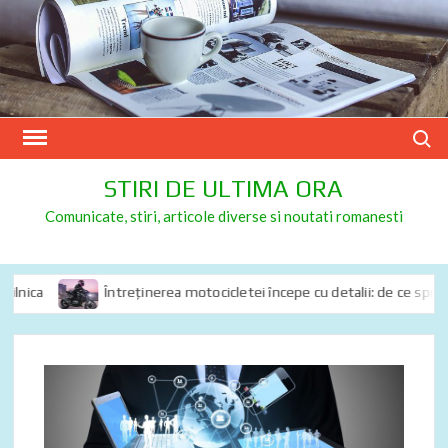
Skip
to
content
Search
STIRI DE ULTIMA ORA
Comunicate, stiri, articole diverse si noutati romanesti
nica
Întreținerea motocicletei începe cu detalii: de ce spray-ul 