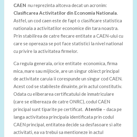
CAEN
nu reprezinta altceva decat un acronim:
Clasificarea Activitatilor din Economia Nationala
.
Astfel, un cod caen este de fapt o clasificare statistica
nationala a activitatilor economice din tara noastra.
Prin stabilirea de catre fiecare entitate a CAEN-ului cu
care se opereaza se pot face statistici la nivel national
cu privire la activitatea firmelor.
Ca regula generala, orice entitate economica, firma
mica, mare sau mijlocie, are un singur obiect principal
de activitate caruia ii corespunde un singur cod CAEN.
Acest cod se stabileste dinainte, prin actul constitutiv.
Odata cu eliberarea certificatului de inmatriculare
(care se elibereaza de catre ONRC), codul CAEN
principal sunt tiparite pe certificat.
Atentie
– daca pe
langa activitatea principala identificata prin codul
CAEN principal, entitatea decide sa desfasoare si alte
activitati, ea va trebui sa mentioneze in actul