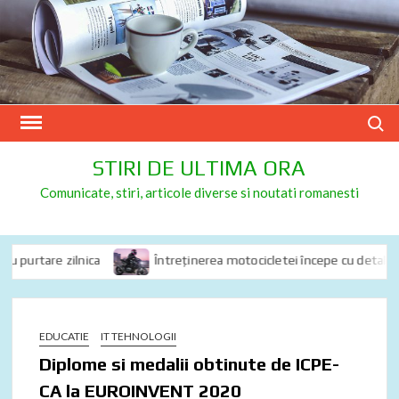
Skip
to
content
Search
STIRI DE ULTIMA ORA
Comunicate, stiri, articole diverse si noutati romanesti
 purtare zilnica
Întreținerea motocicletei începe cu detalii: de 
EDUCATIE
IT TEHNOLOGII
Diplome si medalii obtinute de ICPE-
CA la EUROINVENT 2020