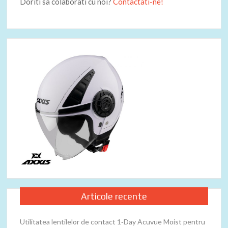
Doriti sa colaborati cu noi?
Contactati-ne!
Articole recente
Utilitatea lentilelor de contact 1‑Day Acuvue Moist pentru