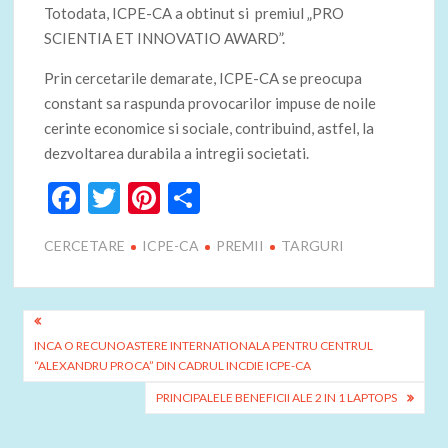
Totodata, ICPE-CA a obtinut si premiul „PRO
SCIENTIA ET INNOVATIO AWARD”.
Prin cercetarile demarate, ICPE-CA se preocupa
constant sa raspunda provocarilor impuse de noile
cerinte economice si sociale, contribuind, astfel, la
dezvoltarea durabila a intregii societati.
F
T
Pi
P
ac
w
nt
ar
CERCETARE
ICPE-CA
PREMII
TARGURI
e
itt
er
ta
b
er
es
je
o
t
az
Navigare
o
ă
INCA O RECUNOASTERE INTERNATIONALA PENTRU CENTRUL
în
“ALEXANDRU PROCA” DIN CADRUL INCDIE ICPE-CA
k
articole
PRINCIPALELE BENEFICII ALE 2 IN 1 LAPTOPS