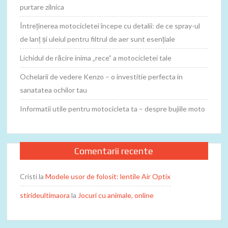
purtare zilnica
Întreținerea motocicletei începe cu detalii: de ce spray-ul
de lanț și uleiul pentru filtrul de aer sunt esențiale
Lichidul de răcire inima „rece” a motocicletei tale
Ochelarii de vedere Kenzo – o investitie perfecta in
sanatatea ochilor tau
Informatii utile pentru motocicleta ta – despre bujiile moto
Comentarii recente
Cristi
la
Modele usor de folosit: lentile Air Optix
stirideultimaora
la
Jocuri cu animale, online