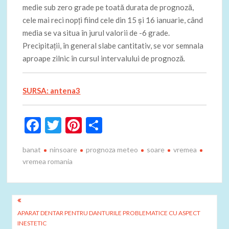
medie sub zero grade pe toată durata de prognoză,
cele mai reci nopţi fiind cele din 15 şi 16 ianuarie, când
media se va situa în jurul valorii de -6 grade.
Precipitaţii, în general slabe cantitativ, se vor semnala
aproape zilnic în cursul intervalului de prognoză.
SURSA: antena3
F
T
Pi
P
ac
w
nt
ar
banat
ninsoare
prognoza meteo
soare
vremea
e
itt
er
ta
vremea romania
b
er
es
je
o
t
az
Navigare
o
ă
APARAT DENTAR PENTRU DANTURILE PROBLEMATICE CU ASPECT
în
k
INESTETIC