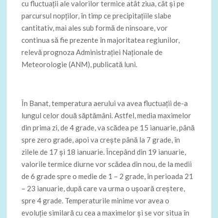
cu fluctuaţii ale valorilor termice atât ziua, cât şi pe
parcursul nopţilor, în timp ce precipitaţiile slabe
cantitativ, mai ales sub formă de ninsoare, vor
continua să fie prezente în majoritatea regiunilor,
relevă prognoza Administraţiei Naţionale de
Meteorologie (ANM), publicată luni.
În Banat, temperatura aerului va avea fluctuaţii de-a
lungul celor două săptămâni. Astfel, media maximelor
din prima zi, de 4 grade, va scădea pe 15 ianuarie, până
spre zero grade, apoi va creşte până la 7 grade, în
zilele de 17 şi 18 ianuarie. Începând din 19 ianuarie,
valorile termice diurne vor scădea din nou, de la medii
de 6 grade spre o medie de 1 – 2 grade, în perioada 21
– 23 ianuarie, după care va urma o uşoară creştere,
spre 4 grade. Temperaturile minime vor avea o
evoluţie similară cu cea a maximelor şi se vor situa în