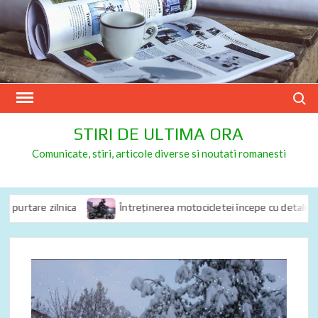
Skip
to
content
Search
STIRI DE ULTIMA ORA
Comunicate, stiri, articole diverse si noutati romanesti
purtare zilnica
Întreținerea motocicletei începe cu detalii: de c