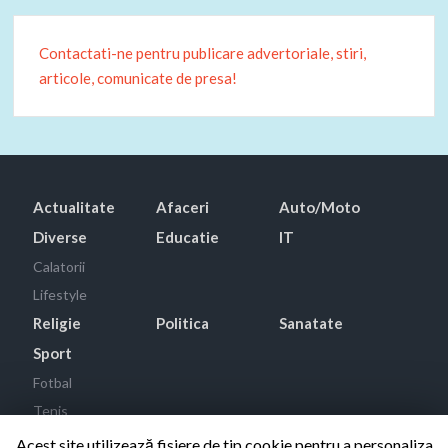
Contactati-ne pentru publicare advertoriale, stiri,
articole, comunicate de presa!
Actualitate
Afaceri
Auto/Moto
Diverse
Educatie
IT
Calatorii
Lifestyle
Religie
Politica
Sanatate
Sport
Fotbal
Tenis
Acest site utilizează fisiere de tip cookie pentru a personaliza