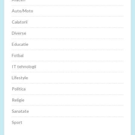
Auto/Moto
Calatorii
Diverse
Educatie
Fotbal
IT tehnologii
Lifestyle
Politica
Religie
Sanatate
Sport