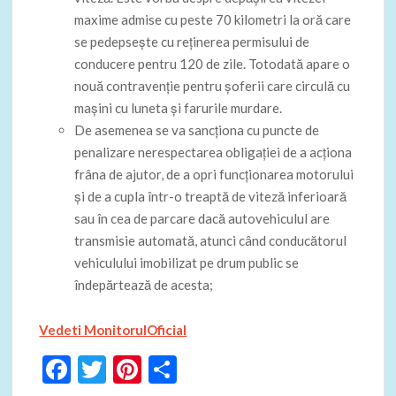
maxime admise cu peste 70 kilometri la oră care
se pedepseşte cu reţinerea permisului de
conducere pentru 120 de zile. Totodată apare o
nouă contravenţie pentru şoferii care circulă cu
maşini cu luneta şi farurile murdare.
De asemenea se va sancţiona cu puncte de
penalizare nerespectarea obligaţiei de a acţiona
frâna de ajutor, de a opri funcţionarea motorului
şi de a cupla într-o treaptă de viteză inferioară
sau în cea de parcare dacă autovehiculul are
transmisie automată, atunci când conducătorul
vehiculului imobilizat pe drum public se
îndepărtează de acesta;
Vedeti MonitorulOficial
F
T
Pi
P