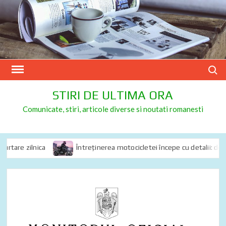
Skip
to
content
Search
STIRI DE ULTIMA ORA
Comunicate, stiri, articole diverse si noutati romanesti
tare zilnica
Întreținerea motocicletei începe cu detalii: de ce s