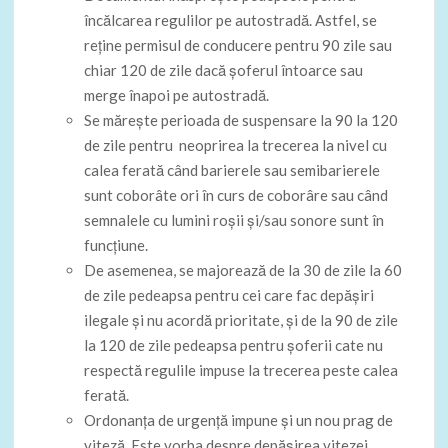
încălcarea regulilor pe autostradă. Astfel, se
reţine permisul de conducere pentru 90 zile sau
chiar 120 de zile dacă şoferul întoarce sau
merge înapoi pe autostradă.
Se măreşte perioada de suspensare la 90 la 120
de zile pentru
neoprirea la trecerea la nivel cu
calea ferată când barierele sau semibarierele
sunt coborâte ori în curs de coborâre sau când
semnalele cu lumini roşii şi/sau sonore sunt în
funcţiune.
De asemenea, se majorează de la 30 de zile la 60
de zile pedeapsa pentru cei care fac depăşiri
ilegale şi nu acordă prioritate, şi de la 90 de zile
la 120 de zile pedeapsa pentru şoferii cate nu
respectă regulile impuse la trecerea peste calea
ferată.
Ordonanţa de urgenţă impune şi un nou prag de
viteză. Este vorba despre depăşirea vitezei