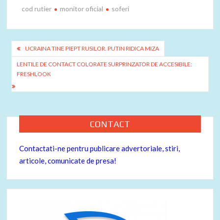
ac
w
nt
ar
cod rutier
monitor oficial
soferi
e
itt
er
ta
b
er
es
je
o
t
az
Navigare
UCRAINA TINE PIEPT RUSILOR. PUTIN RIDICA MIZA
o
ă
în
LENTILE DE CONTACT COLORATE SURPRINZATOR DE ACCESIBILE:
k
FRESHLOOK
articole
CONTACT
Contactati-ne pentru publicare advertoriale, stiri,
articole, comunicate de presa!