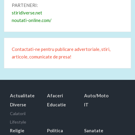
PARTENERI:
stiridiverse.net
noutati-online.com/
Contactati-ne pentru publicare advertoriale, stiri,
articole, comunicate de presa!
Actualitate
Afaceri
Auto/Moto
Diverse
Educatie
IT
Calatorii
Lifestyle
Religie
Politica
Sanatate