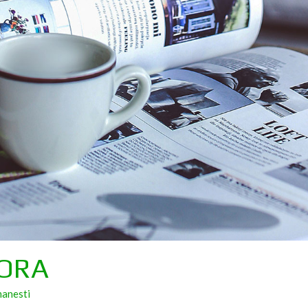
 ORA
manesti