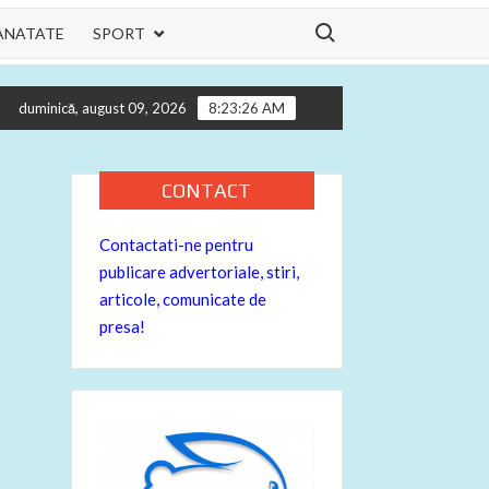
Search for:
ANATATE
SPORT
hilor tau
Informatii utile pentru motocicleta ta – despre bujii
duminică, august 09, 2026
8:23:27 AM
CONTACT
Contactati-ne pentru
publicare advertoriale, stiri,
articole, comunicate de
presa!