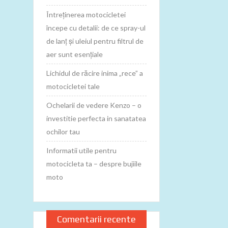
Întreținerea motocicletei
începe cu detalii: de ce spray-ul
de lanț și uleiul pentru filtrul de
aer sunt esențiale
Lichidul de răcire inima „rece” a
motocicletei tale
Ochelarii de vedere Kenzo – o
investitie perfecta in sanatatea
ochilor tau
Informatii utile pentru
motocicleta ta – despre bujiile
moto
Comentarii recente