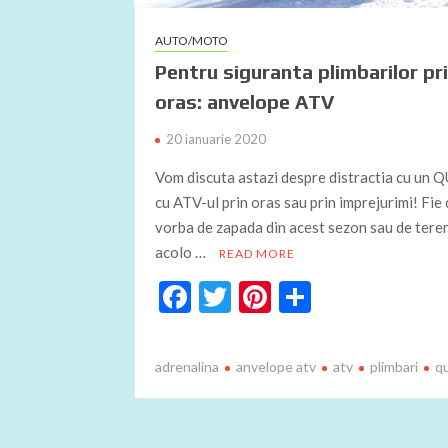
AUTO/MOTO
Pentru siguranta plimbarilor pr
oras: anvelope ATV
20 ianuarie 2020
Vom discuta astazi despre distractia cu un
cu ATV-ul prin oras sau prin imprejurimi! Fie 
vorba de zapada din acest sezon sau de teren
acolo …
READ MORE
F
T
Pi
P
ac
w
nt
ar
e
itt
er
ta
adrenalina
anvelope atv
atv
plimbari
q
b
er
es
je
o
t
az