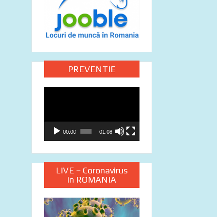
PREVENTIE
Video
Player
00:00
01:08
LIVE – Coronavirus
in ROMANIA