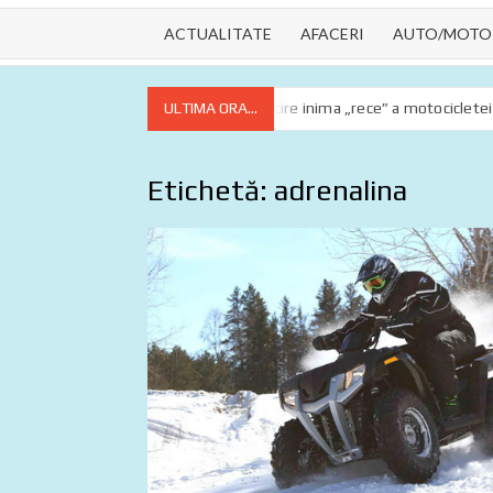
ACTUALITATE
AFACERI
AUTO/MOTO
 esențiale
Lichidul de răcire inima „rece” a motocicletei tale
ULTIMA ORA...
Etichetă:
adrenalina