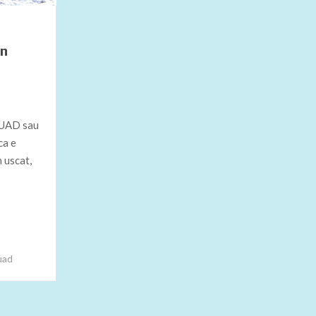
in
 QUAD sau
ca e
 uscat,
uad