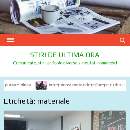
Skip
to
content
Search
STIRI DE ULTIMA ORA
Comunicate, stiri, articole diverse si noutati romanesti
purtare zilnica
Întreținerea motocicletei începe cu detalii: de c
Etichetă:
materiale