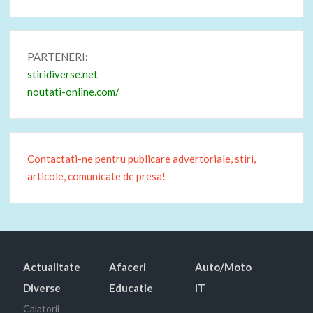
PARTENERI:
stiridiverse.net
noutati-online.com/
Contactati-ne pentru publicare advertoriale, stiri,
articole, comunicate de presa!
Actualitate
Afaceri
Auto/Moto
Diverse
Educatie
IT
Calatorii