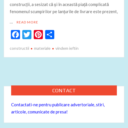
construcții, a sesizat că și în această piață complicată
fenomenul scumpirilor pe lanțurile de livrare este prezent,
…
READ MORE
F
T
Pi
P
ac
w
nt
ar
constructii
materiale
vindem ieftin
e
itt
er
ta
b
er
es
je
o
t
az
o
ă
k
CONTACT
Contactati-ne pentru publicare advertoriale, stiri,
articole, comunicate de presa!