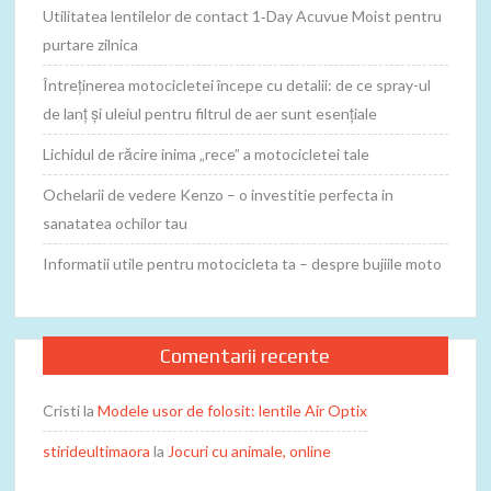
Utilitatea lentilelor de contact 1‑Day Acuvue Moist pentru
purtare zilnica
Întreținerea motocicletei începe cu detalii: de ce spray-ul
de lanț și uleiul pentru filtrul de aer sunt esențiale
Lichidul de răcire inima „rece” a motocicletei tale
Ochelarii de vedere Kenzo – o investitie perfecta in
sanatatea ochilor tau
Informatii utile pentru motocicleta ta – despre bujiile moto
Comentarii recente
Cristi
la
Modele usor de folosit: lentile Air Optix
stirideultimaora
la
Jocuri cu animale, online