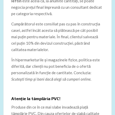
Ieftin
este acela că, la anumite cantități, se poate
negocia prețul final împreună cu un consultant dedicat
pe categoria respectivă.
Cumpărătorul este consiliat pas cu pas în construcția
casei, astfel încât acesta să plătească pe cât posibil
mai puțin pentru materiale. În final, clientul salvează
cel puțin 10% din devizul construcției, păstrând
calitatea materialelor.
În hipermarketurile și magazinele fizice, politica este
diferită, dar clienții nu pot beneficia de o ofertă
personalizată în funcție de cantitate. Concluzia:
Scutești timp și bani dacă alegi să cumperi online.
Atenție la tâmplăria PVC!
Produse din ce în ce mai slabe invadează piață
tâmplărie PVC. Din cauza ofertelor de slabă calitate