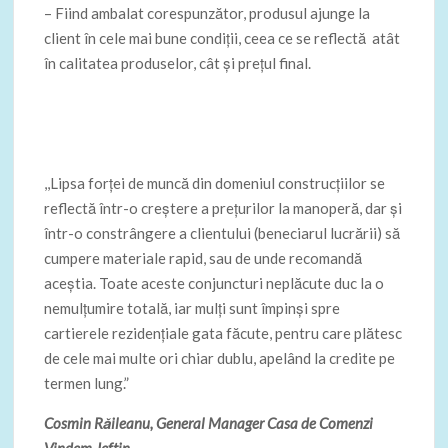
– Fiind ambalat corespunzător, produsul ajunge la
client în cele mai bune condiții, ceea ce se reflectă atât
în calitatea produselor, cât și prețul final.
,,Lipsa forței de muncă din domeniul construcțiilor se
reflectă într-o creștere a prețurilor la manoperă, dar și
într-o constrângere a clientului (beneciarul lucrării) să
cumpere materiale rapid, sau de unde recomandă
aceștia. Toate aceste conjuncturi neplăcute duc la o
nemulțumire totală, iar mulți sunt împinși spre
cartierele rezidențiale gata făcute, pentru care plătesc
de cele mai multe ori chiar dublu, apelând la credite pe
termen lung.”
Cosmin Răileanu, General Manager Casa de Comenzi