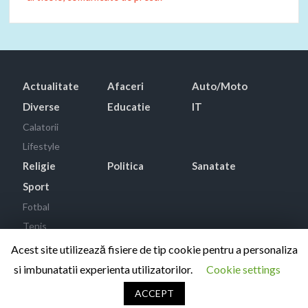
Actualitate
Afaceri
Auto/Moto
Diverse
Educatie
IT
Calatorii
Lifestyle
Religie
Politica
Sanatate
Sport
Fotbal
Tenis
Acest site utilizează fisiere de tip cookie pentru a personaliza
si imbunatatii experienta utilizatorilor.
Cookie settings
Proudly powered by WordPress
|
Theme: TimesNews
|
By
ThemeSpiral.com
.
ACCEPT