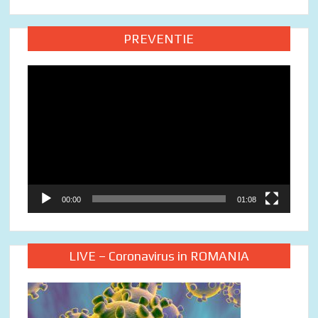
PREVENTIE
Video
Player
00:00
01:08
LIVE – Coronavirus in ROMANIA