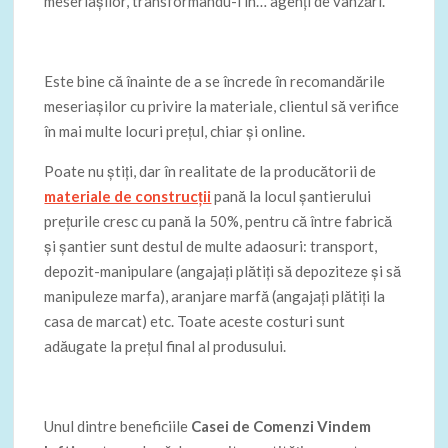
meseriașilor, transformându-i în… agenți de vânzări.
Este bine că înainte de a se încrede în recomandările
meseriașilor cu privire la materiale, clientul să verifice
în mai multe locuri prețul, chiar și online.
Poate nu știți, dar în realitate de la producătorii de
materiale de construcții
pană la locul șantierului
prețurile cresc cu pană la 50%, pentru că între fabrică
și șantier sunt destul de multe adaosuri: transport,
depozit-manipulare (angajați plătiți să depoziteze și să
manipuleze marfa), aranjare marfă (angajați plătiți la
casa de marcat) etc. Toate aceste costuri sunt
adăugate la prețul final al produsului.
Unul dintre beneficiile
Casei de Comenzi Vindem