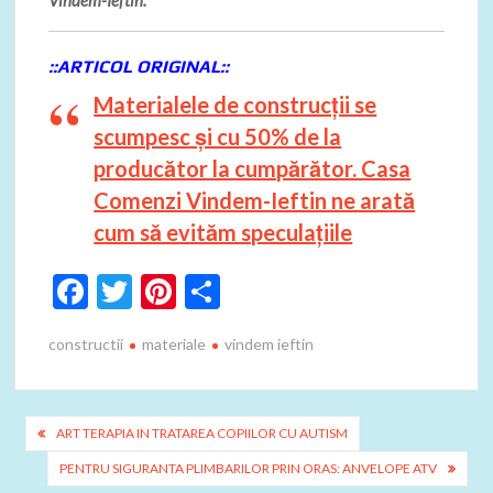
Vindem-Ieftin.
::ARTICOL ORIGINAL::
Materialele de construcții se
scumpesc și cu 50% de la
producător la cumpărător. Casa
Comenzi Vindem-Ieftin ne arată
cum să evităm speculațiile
F
T
Pi
P
ac
w
nt
ar
constructii
materiale
vindem ieftin
e
itt
er
ta
b
er
es
je
o
t
az
Navigare
ART TERAPIA IN TRATAREA COPIILOR CU AUTISM
o
ă
în
PENTRU SIGURANTA PLIMBARILOR PRIN ORAS: ANVELOPE ATV