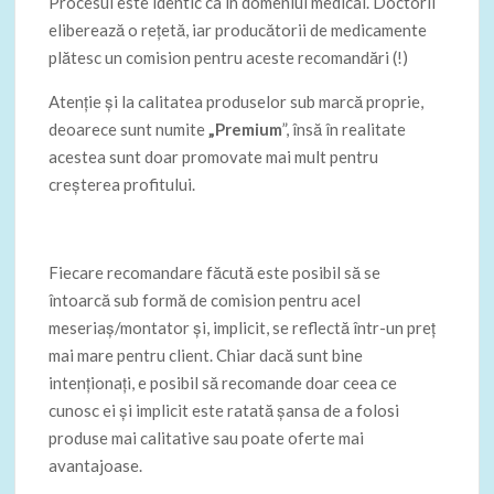
Procesul este identic ca în domeniul medical. Doctorii
eliberează o rețetă, iar producătorii de medicamente
plătesc un comision pentru aceste recomandări (!)
Atenție și la calitatea produselor sub marcă proprie,
deoarece sunt numite
„Premium
”, însă în realitate
acestea sunt doar promovate mai mult pentru
creșterea profitului.
Fiecare recomandare făcută este posibil să se
întoarcă sub formă de comision pentru acel
meseriaș/montator și, implicit, se reflectă într-un preț
mai mare pentru client. Chiar dacă sunt bine
intenționați, e posibil să recomande doar ceea ce
cunosc ei și implicit este ratată șansa de a folosi
produse mai calitative sau poate oferte mai
avantajoase.