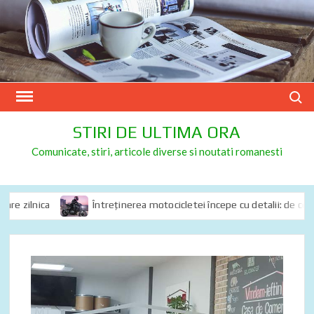
Skip
to
content
Search
STIRI DE ULTIMA ORA
Comunicate, stiri, articole diverse si noutati romanesti
 zilnica
Întreținerea motocicletei începe cu detalii: de ce spray-