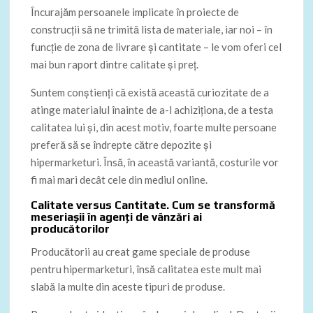
Încurajăm persoanele implicate în proiecte de
construcții să ne trimită lista de materiale, iar noi – în
funcție de zona de livrare și cantitate – le vom oferi cel
mai bun raport dintre calitate și preț.
Suntem conștienți că există această curiozitate de a
atinge materialul înainte de a-l achiziționa, de a testa
calitatea lui și, din acest motiv, foarte multe persoane
preferă să se îndrepte către depozite și
hipermarketuri. Însă, în această variantă, costurile vor
fi mai mari decât cele din mediul online.
Calitate versus Cantitate. Cum se transformă
meseriașii în agenți de vânzări ai
producătorilor
Producătorii au creat game speciale de produse
pentru hipermarketuri, însă calitatea este mult mai
slabă la multe din aceste tipuri de produse.