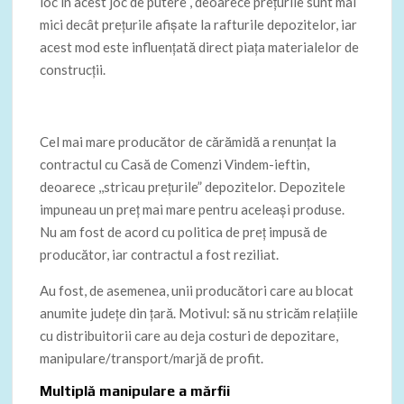
loc în acest joc de putere , deoarece prețurile sunt mai
mici decât prețurile afișate la rafturile depozitelor, iar
acest mod este influențată direct piața materialelor de
construcții.
Cel mai mare producător de cărămidă a renunțat la
contractul cu Casă de Comenzi Vindem-ieftin,
deoarece ,,stricau prețurile” depozitelor. Depozitele
impuneau un preț mai mare pentru aceleași produse.
Nu am fost de acord cu politica de preț impusă de
producător, iar contractul a fost reziliat.
Au fost, de asemenea, unii producători care au blocat
anumite județe din țară. Motivul: să nu stricăm relațiile
cu distribuitorii care au deja costuri de depozitare,
manipulare/transport/marjă de profit.
Multiplă manipulare a mărfii