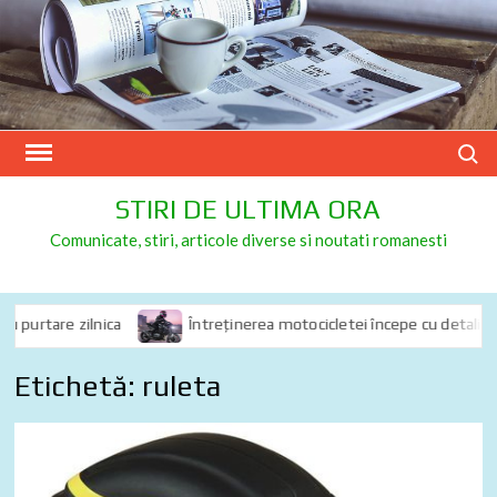
Skip
to
content
Search
STIRI DE ULTIMA ORA
Comunicate, stiri, articole diverse si noutati romanesti
purtare zilnica
Întreținerea motocicletei începe cu detalii: de c
Etichetă:
ruleta