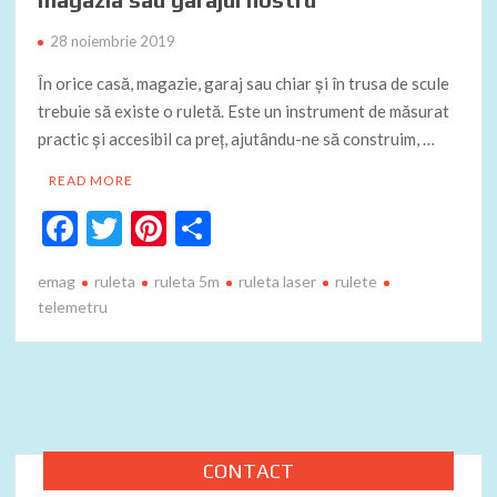
28 noiembrie 2019
În orice casă, magazie, garaj sau chiar și în trusa de scule
trebuie să existe o ruletă. Este un instrument de măsurat
practic și accesibil ca preț, ajutându-ne să construim, …
READ MORE
F
T
Pi
P
ac
w
nt
ar
emag
ruleta
ruleta 5m
ruleta laser
rulete
e
itt
er
ta
telemetru
b
er
es
je
o
t
az
o
ă
k
CONTACT