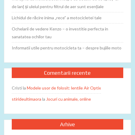
de lanț și uleiul pentru filtrul de aer sunt esențiale
Lichidul de răcire inima „rece” a motocicletei tale
Ochelarii de vedere Kenzo – o investitie perfecta in
sanatatea ochilor tau
Informatii utile pentru motocicleta ta – despre bujiile moto
Comentarii recente
Cristi
la
Modele usor de folosit: lentile Air Optix
stirideultimaora
la
Jocuri cu animale, online
Arhive